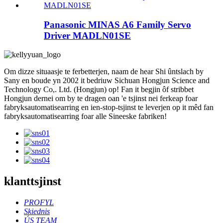
Panasonic MINAS A6 Family Servo
Driver MADLN01SE
Om dizze situaasje te ferbetterjen, naam de hear Shi ûntslach by
Sany en boude yn 2002 it bedriuw Sichuan Hongjun Science and
Technology Co,. Ltd. (Hongjun) op! Fan it begjin ôf stribbet
Hongjun dernei om by te dragen oan 'e tsjinst nei ferkeap foar
fabryksautomatisearring en ien-stop-tsjinst te leverjen op it mêd fan
fabryksautomatisearring foar alle Sineeske fabriken!
klanttsjinst
PROFYL
Skiednis
ÚS TEAM