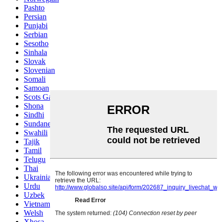
Pashto
Persian
Punjabi
Serbian
Sesotho
Sinhala
Slovak
Slovenian
Somali
Samoan
Scots Gaelic
Shona
Sindhi
Sundanese
Swahili
Tajik
Tamil
Telugu
Thai
Ukrainian
Urdu
Uzbek
Vietnamese
Welsh
Xhosa