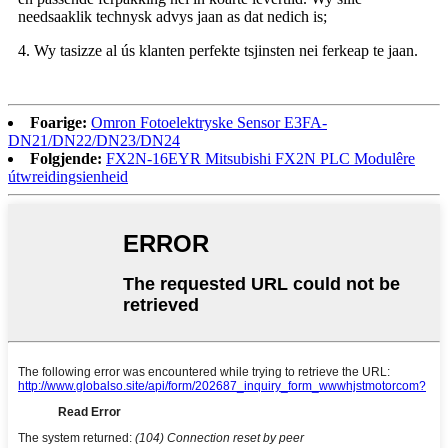
needsaaklik technysk advys jaan as dat nedich is;
4. Wy tasizze al ús klanten perfekte tsjinsten nei ferkeap te jaan.
Foarige:
Omron Fotoelektryske Sensor E3FA-
DN21/DN22/DN23/DN24
Folgjende:
FX2N-16EYR Mitsubishi FX2N PLC Modulêre
útwreidingsienheid