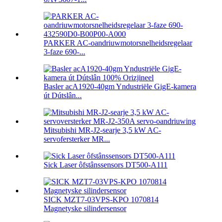
PARKER AC-oandriuwmotorsnelheidsregelaar
3-faze 690-...
Basler acA1920-40gm Yndustriële GigE-kamera
út Dútslân...
Mitsubishi MR-J2-searje 3,5 kW AC-
servofersterker MR...
Sick Laser ôfstânssensors DT500-A111
SICK MZT7-03VPS-KPO 1070814
Magnetyske silindersensor