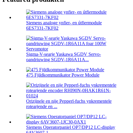
Siemens analoge ynfier- en útfiermodule
6ES7331-7KF02
Sigma-V-searje Yaskawa SGDV Servo-
oandriuwing SGDV-1R6A11A...
475 Fjildkommunikator Power Module
Orizjinele en nije Pepperl-fuchs ynkrementele
rotearjende en ...
Siemens Operatorpaniel OP7/DP12 LC-display
6AV3607-1...