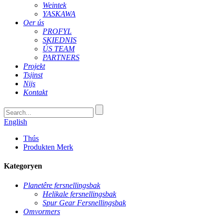
Weintek
YASKAWA
Oer ús
PROFYL
SKIEDNIS
ÚS TEAM
PARTNERS
Projekt
Tsjinst
Nijs
Kontakt
English
Thús
Produkten Merk
Kategoryen
Planetêre fersnellingsbak
Helikale fersnellingsbak
Spur Gear Fersnellingsbak
Omvormers