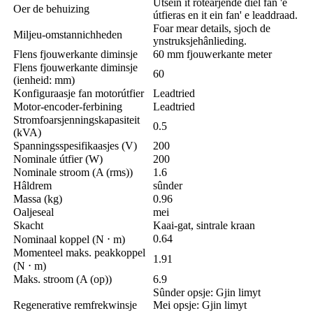
Utsein it rotearjende diel fan 'e
Oer de behuizing
útfieras en it ein fan' e leaddraad.
Foar mear details, sjoch de
Miljeu-omstannichheden
ynstruksjehânlieding.
Flens fjouwerkante diminsje
60 mm fjouwerkante meter
Flens fjouwerkante diminsje
60
(ienheid: mm)
Konfiguraasje fan motorútfier
Leadtried
Motor-encoder-ferbining
Leadtried
Stromfoarsjenningskapasiteit
0.5
(kVA)
Spanningsspesifikaasjes (V)
200
Nominale útfier (W)
200
Nominale stroom (A (rms))
1.6
Hâldrem
sûnder
Massa (kg)
0.96
Oaljeseal
mei
Skacht
Kaai-gat, sintrale kraan
0.64
Nominaal koppel (N ⋅ m)
Momenteel maks. peakkoppel
1.91
(N ⋅ m)
Maks. stroom (A (op))
6.9
Sûnder opsje: Gjin limyt
Regenerative remfrekwinsje
Mei opsje: Gjin limyt