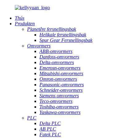
Thús
Produkten
Planetêre fersnellingsbak
Helikale fersnellingsbak
Spur Gear Fersnellingsbak
Omvormers
ABB-omvormers
Danfoss-omvormers
Delta-omvormers
Emerosn-omvormers
Mitsubishi-omvormers
Omron-omvormers
Panasonic-omvormers
Schneider-omvormers
Siemens omvormers
Teco-omvormers
Toshiba-omvormers
Yaskawa-omvormers
PLC
Delta PLC
AB PLC
Fatek PLC