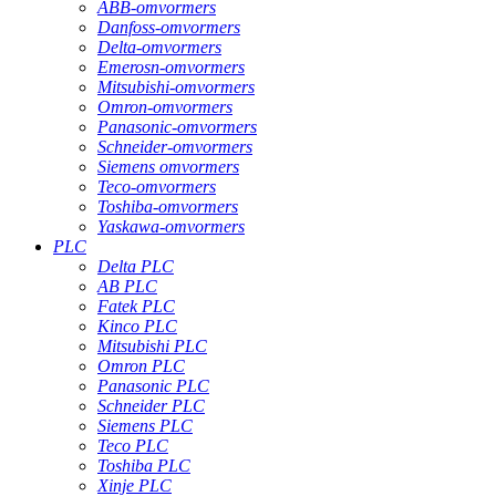
ABB-omvormers
Danfoss-omvormers
Delta-omvormers
Emerosn-omvormers
Mitsubishi-omvormers
Omron-omvormers
Panasonic-omvormers
Schneider-omvormers
Siemens omvormers
Teco-omvormers
Toshiba-omvormers
Yaskawa-omvormers
PLC
Delta PLC
AB PLC
Fatek PLC
Kinco PLC
Mitsubishi PLC
Omron PLC
Panasonic PLC
Schneider PLC
Siemens PLC
Teco PLC
Toshiba PLC
Xinje PLC