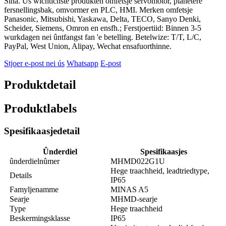
Sina. Us wichtichste produkten omfetsje servomotor, planetêre
fersnellingsbak, omvormer en PLC, HMI. Merken omfetsje
Panasonic, Mitsubishi, Yaskawa, Delta, TECO, Sanyo Denki,
Scheider, Siemens, Omron en ensfh.; Ferstjoertiid: Binnen 3-5
wurkdagen nei ûntfangst fan 'e betelling. Betelwize: T/T, L/C,
PayPal, West Union, Alipay, Wechat ensafuorthinne.
Stjoer e-post nei ús
Whatsapp
E-post
Produktdetail
Produktlabels
Spesifikaasjedetail
Ûnderdiel
Spesifikaasjes
ûnderdielnûmer
MHMD022G1U
Hege traachheid, leadtriedtype,
Details
IP65
Famyljenamme
MINAS A5
Searje
MHMD-searje
Type
Hege traachheid
Beskermingsklasse
IP65