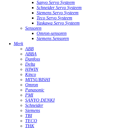
Sanyo Servo Systeem
Schneider Servo Systeem
Siemens Servo Systeem
Teco Servo Systeem
Yaskawa Servo Systeem
Sensoren
Omron-sensoren
Siemens Sensoren
Merk
ABB
ABBA
Danfoss
Delta
HIWIN
Kinco
MITSUBISHI
Omron
Panasonic
PMI
SANYO DENKI
Schneider
Siemens
TBI
TECO
THK