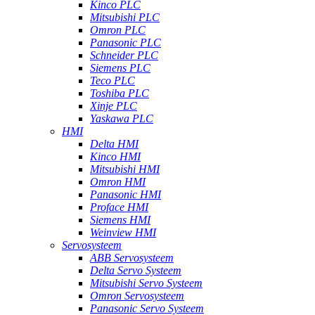
Kinco PLC
Mitsubishi PLC
Omron PLC
Panasonic PLC
Schneider PLC
Siemens PLC
Teco PLC
Toshiba PLC
Xinje PLC
Yaskawa PLC
HMI
Delta HMI
Kinco HMI
Mitsubishi HMI
Omron HMI
Panasonic HMI
Proface HMI
Siemens HMI
Weinview HMI
Servosysteem
ABB Servosysteem
Delta Servo Systeem
Mitsubishi Servo Systeem
Omron Servosysteem
Panasonic Servo Systeem