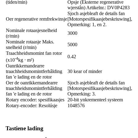
(tiden/min)
Opsje (Eksterne regenerative
wjerstân) Artikelnr.: DV0P4283
Sjoch asjebleaft de details fan
Oer regenerative remfrekwinsje
[Motorspesifikaasjebeskriuwing],
Opmerking: 1, en 2.
Nominale rotaasjesnelheid
3000
(r/min)
Nominale rotaasje Maks.
5000
snelheid (r/min)
Traachheidsmomint fan rotor
0.42
-4
(x10
kg ⋅ m²)
Oanrikkemandearre
traachheidsmomintferhâlding
30 kear of minder
fan 'e lading en de rotor
Oer de oanrikkemandearre
Sjoch asjebleaft de details fan
traachheidsmomintferhâlding
[Motorspesifikaasjebeskriuwing],
fan 'e lading en de rotor
Opmerking: 3.
Rotary encoder: spesifikaasjes
20-bit ynkrementeel systeem
Rotary-encoder: Resolúsje
1048576
Tastiene lading