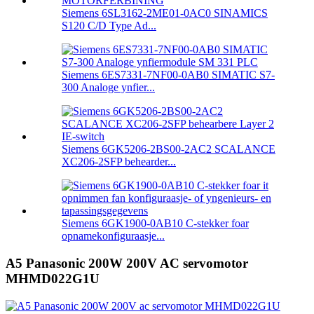
Siemens 6SL3162-2ME01-0AC0 SINAMICS
S120 C/D Type Ad...
Siemens 6ES7331-7NF00-0AB0 SIMATIC S7-
300 Analoge ynfier...
Siemens 6GK5206-2BS00-2AC2 SCALANCE
XC206-2SFP behearder...
Siemens 6GK1900-0AB10 C-stekker foar
opnamekonfiguraasje...
A5 Panasonic 200W 200V AC servomotor
MHMD022G1U