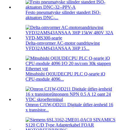
Festo pneumatyske silinder standert ISO-
aktuators DNC-...
Delta-omvormer AC-motor oandriuwing
VFD32AMS43ANSAA 3HP 15...
Mitsubishi Q03UDECPU PLC Q-searje iQ
CPU-module 4096...
Omron CJ1W-OD211 Digitale útfier-ienheid 16
x transistor...