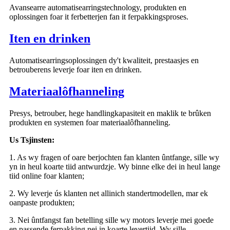
Avansearre automatisearringstechnology, produkten en
oplossingen foar it ferbetterjen fan it ferpakkingsproses.
Iten en drinken
Automatisearringsoplossingen dy't kwaliteit, prestaasjes en
betrouberens leverje foar iten en drinken.
Materiaalôfhanneling
Presys, betrouber, hege handlingkapasiteit en maklik te brûken
produkten en systemen foar materiaalôfhanneling.
Us Tsjinsten:
1. As wy fragen of oare berjochten fan klanten ûntfange, sille wy
yn in heul koarte tiid antwurdzje. Wy binne elke dei in heul lange
tiid online foar klanten;
2. Wy leverje ús klanten net allinich standertmodellen, mar ek
oanpaste produkten;
3. Nei ûntfangst fan betelling sille wy motors leverje mei goede
en passende ferpakking nei in koarte levertiid. Wy sille