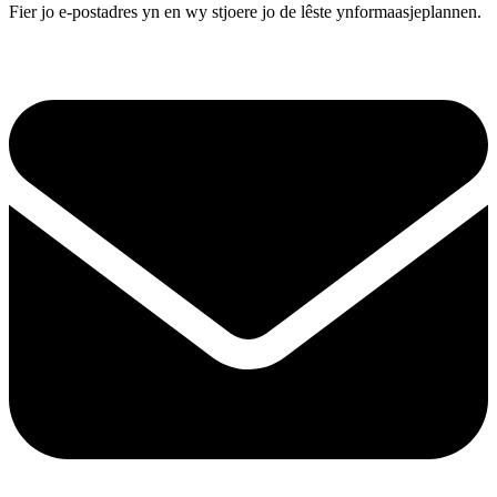
Fier jo e-postadres yn en wy stjoere jo de lêste ynformaasjeplannen.