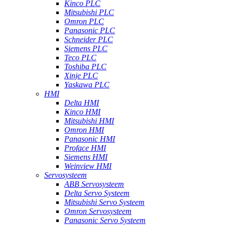
Kinco PLC
Mitsubishi PLC
Omron PLC
Panasonic PLC
Schneider PLC
Siemens PLC
Teco PLC
Toshiba PLC
Xinje PLC
Yaskawa PLC
HMI
Delta HMI
Kinco HMI
Mitsubishi HMI
Omron HMI
Panasonic HMI
Proface HMI
Siemens HMI
Weinview HMI
Servosysteem
ABB Servosysteem
Delta Servo Systeem
Mitsubishi Servo Systeem
Omron Servosysteem
Panasonic Servo Systeem