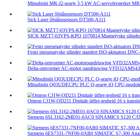
Mitsubishi MR-J2-searje 3,5 kW AC-servofersterker MR.
Sick Laser ôfstânssensors DT500-A111
SICK MZT7-03VPS-KPO 1070814 Magnetyske silinder
Festo pneumatyske silinder standert ISO-aktuators DNC-.
Delta-omvormer AC-motor oandriuwing VFD32AMS4
Mitsubishi Q03UDECPU PLC Q-searje iQ CPU-module 
Omron CJ1W-OD211 Digitale útfier-ienheid 16 x transisto
Siemens 6SL3162-2ME01-0AC0 SINAMICS S120 C/D 
Siemens 6ES7331-7NF00-0AB0 SIMATIC S7-300 Analog