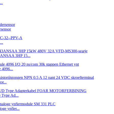
..
sensor
..
3ANSAA 3HP 15...
4096...
r...
Type Ad...
e ynfier...