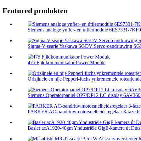
Featured produkten
Siemens analoge ynfier- en útfiermodule 6ES7331-7KF
Sigma-V-searje Yaskawa SGDV Servo-oandriuwing S
475 Fjildkommunikator Power Module
Orizjinele en nije Pepperl-fuchs ynkrementele rotearjende 
Siemens Operatorpaniel OP7/DP12 LC-display 6AV3607
PARKER AC-oandriuwmotorsnelheidsregelaar 3-faze 690
Basler acA1920-40gm Yndustriële GigE-kamera út Dútsl