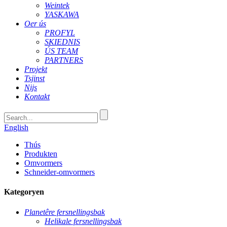
Weintek
YASKAWA
Oer ús
PROFYL
SKIEDNIS
ÚS TEAM
PARTNERS
Projekt
Tsjinst
Nijs
Kontakt
English
Thús
Produkten
Omvormers
Schneider-omvormers
Kategoryen
Planetêre fersnellingsbak
Helikale fersnellingsbak