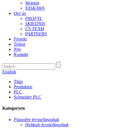
Weintek
YASKAWA
Oer ús
PROFYL
SKIEDNIS
ÚS TEAM
PARTNERS
Projekt
Tsjinst
Nijs
Kontakt
English
Thús
Produkten
PLC
Schneider PLC
Kategoryen
Planetêre fersnellingsbak
Helikale fersnellingsbak