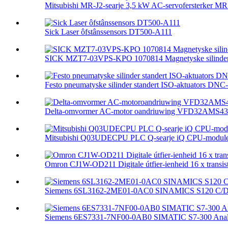
Mitsubishi MR-J2-searje 3,5 kW AC-servofersterker MR.
Sick Laser ôfstânssensors DT500-A111
SICK MZT7-03VPS-KPO 1070814 Magnetyske silinder
Festo pneumatyske silinder standert ISO-aktuators DNC-.
Delta-omvormer AC-motor oandriuwing VFD32AMS4
Mitsubishi Q03UDECPU PLC Q-searje iQ CPU-module 
Omron CJ1W-OD211 Digitale útfier-ienheid 16 x transisto
Siemens 6SL3162-2ME01-0AC0 SINAMICS S120 C/D 
Siemens 6ES7331-7NF00-0AB0 SIMATIC S7-300 Analog