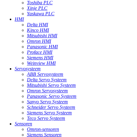
Toshiba PLC
Xinje PLC
Yaskawa PLC
HMI
Delta HMI
Kinco HMI
Mitsubishi HMI
Omron HMI
Panasonic HMI
Proface HMI
Siemens HMI
Weinview HMI
Servosysteem
ABB Servosysteem
Delta Servo Systeem
Mitsubishi Servo Systeem
Omron Servosysteem
Panasonic Servo Systeem
Sanyo Servo Systeem
Schneider Servo Systeem
Siemens Servo Systeem
Teco Servo Systeem
Sensoren
Omron-sensoren
Siemens Sensoren