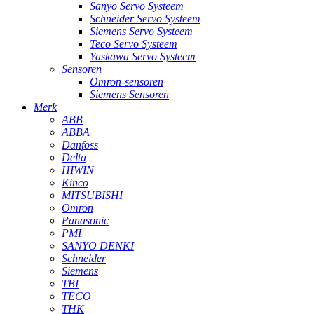
Sanyo Servo Systeem
Schneider Servo Systeem
Siemens Servo Systeem
Teco Servo Systeem
Yaskawa Servo Systeem
Sensoren
Omron-sensoren
Siemens Sensoren
Merk
ABB
ABBA
Danfoss
Delta
HIWIN
Kinco
MITSUBISHI
Omron
Panasonic
PMI
SANYO DENKI
Schneider
Siemens
TBI
TECO
THK