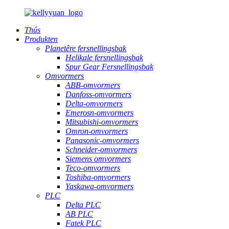
Thús
Produkten
Planetêre fersnellingsbak
Helikale fersnellingsbak
Spur Gear Fersnellingsbak
Omvormers
ABB-omvormers
Danfoss-omvormers
Delta-omvormers
Emerosn-omvormers
Mitsubishi-omvormers
Omron-omvormers
Panasonic-omvormers
Schneider-omvormers
Siemens omvormers
Teco-omvormers
Toshiba-omvormers
Yaskawa-omvormers
PLC
Delta PLC
AB PLC
Fatek PLC