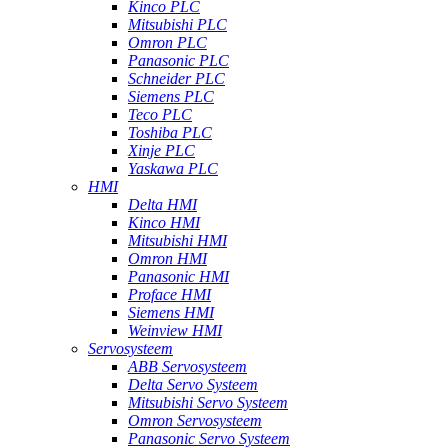
Kinco PLC
Mitsubishi PLC
Omron PLC
Panasonic PLC
Schneider PLC
Siemens PLC
Teco PLC
Toshiba PLC
Xinje PLC
Yaskawa PLC
HMI
Delta HMI
Kinco HMI
Mitsubishi HMI
Omron HMI
Panasonic HMI
Proface HMI
Siemens HMI
Weinview HMI
Servosysteem
ABB Servosysteem
Delta Servo Systeem
Mitsubishi Servo Systeem
Omron Servosysteem
Panasonic Servo Systeem