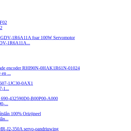
02
GDV-1R6A11A...
en ...
-1...
-...
ân...