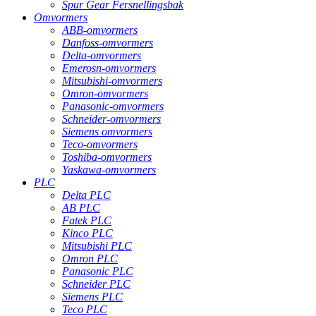
Spur Gear Fersnellingsbak
Omvormers
ABB-omvormers
Danfoss-omvormers
Delta-omvormers
Emerosn-omvormers
Mitsubishi-omvormers
Omron-omvormers
Panasonic-omvormers
Schneider-omvormers
Siemens omvormers
Teco-omvormers
Toshiba-omvormers
Yaskawa-omvormers
PLC
Delta PLC
AB PLC
Fatek PLC
Kinco PLC
Mitsubishi PLC
Omron PLC
Panasonic PLC
Schneider PLC
Siemens PLC
Teco PLC