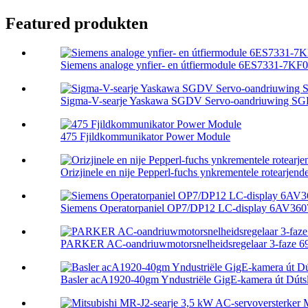
Featured produkten
Siemens analoge ynfier- en útfiermodule 6ES7331-7KF
Sigma-V-searje Yaskawa SGDV Servo-oandriuwing S
475 Fjildkommunikator Power Module
Orizjinele en nije Pepperl-fuchs ynkrementele rotearjende 
Siemens Operatorpaniel OP7/DP12 LC-display 6AV3607
PARKER AC-oandriuwmotorsnelheidsregelaar 3-faze 690
Basler acA1920-40gm Yndustriële GigE-kamera út Dútsl