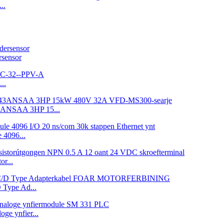
..
sensor
..
3ANSAA 3HP 15...
4096...
r...
Type Ad...
e ynfier...