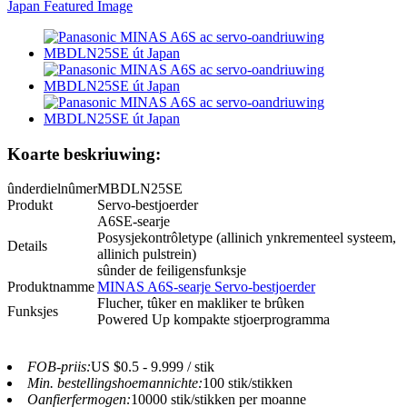
Koarte beskriuwing:
ûnderdielnûmer
MBDLN25SE
Produkt
Servo-bestjoerder
A6SE-searje
Posysjekontrôletype (allinich ynkrementeel systeem,
Details
allinich pulstrein)
sûnder de feiligensfunksje
Produktnamme
MINAS A6S-searje Servo-bestjoerder
Flucher, tûker en makliker te brûken
Funksjes
Powered Up kompakte stjoerprogramma
FOB-priis:
US $0.5 - 9.999 / stik
Min. bestellingshoemannichte:
100 stik/stikken
Oanfierfermogen:
10000 stik/stikken per moanne