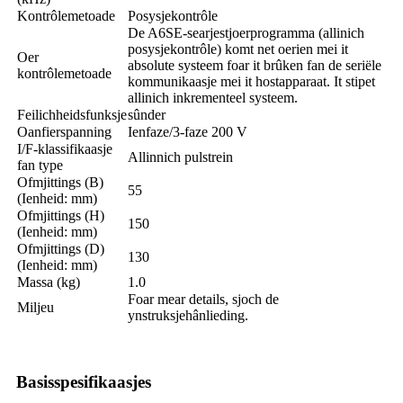
Kontrôlemetoade
Posysjekontrôle
De A6SE-searjestjoerprogramma (allinich
posysjekontrôle) komt net oerien mei it
Oer
absolute systeem foar it brûken fan de seriële
kontrôlemetoade
kommunikaasje mei it hostapparaat. It stipet
allinich inkrementeel systeem.
Feilichheidsfunksje
sûnder
Oanfierspanning
Ienfaze/3-faze 200 V
I/F-klassifikaasje
Allinnich pulstrein
fan type
Ofmjittings (B)
55
(Ienheid: mm)
Ofmjittings (H)
150
(Ienheid: mm)
Ofmjittings (D)
130
(Ienheid: mm)
Massa (kg)
1.0
Foar mear details, sjoch de
Miljeu
ynstruksjehânlieding.
Basisspesifikaasjes