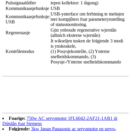
Pulssignaalútfier
iepen kollektor: 1 útgong)
Kommunikaasjefunksje
USB
USB-ynterface om ferbining te meitsjen
Kommunikaasjefunksje:
mei kompjûters foar parameterynstelling
USB
of statusmonitoring.
Gjin ynboude regenerative wjerstân
Regeneraasje
(allinich eksterne wjerstân)
It wikseljen tusken de folgjende 3 modi
is ynskeakele,
Kontrôlemodus
(1) Posysjekontrôle, (2) Ynterne
snelheidskommando, (3)
Posysje-/Ynterne snelheidskommando
Foarige:
750w AC servomotor 1FL6042-2AF21-1AB1 út
Dútslân foar Siemens
Folgjende:
3kw Japan Panasonic ac servomotor en servo-