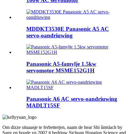
100w AC servomotor
MDDKT3530E Panasonic A5 AC
servo-oandriuwing
Panasonic A5-famylje 1.5kw
servomotor MSME152G1H
Panasonic A6 AC servo-oandriuwing
MADLT15SF
Om dizze situaasje te ferbetterjen, naam de hear Shi ûntslach by
Sany en boude yn 2002 it bedriuw Sichuan Hongjun Science and