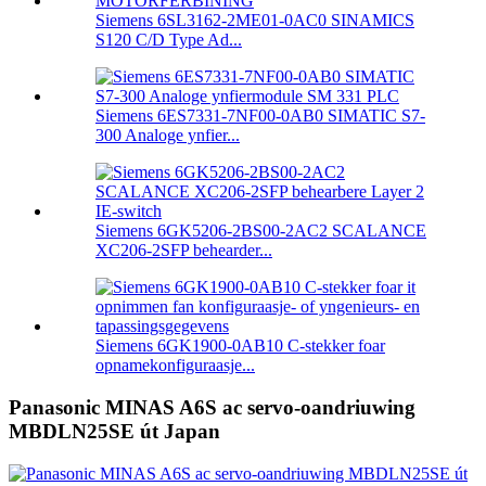
Siemens 6SL3162-2ME01-0AC0 SINAMICS
S120 C/D Type Ad...
Siemens 6ES7331-7NF00-0AB0 SIMATIC S7-
300 Analoge ynfier...
Siemens 6GK5206-2BS00-2AC2 SCALANCE
XC206-2SFP behearder...
Siemens 6GK1900-0AB10 C-stekker foar
opnamekonfiguraasje...
Panasonic MINAS A6S ac servo-oandriuwing
MBDLN25SE út Japan