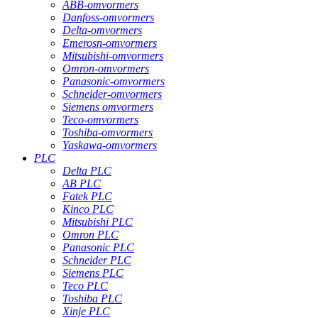
ABB-omvormers
Danfoss-omvormers
Delta-omvormers
Emerosn-omvormers
Mitsubishi-omvormers
Omron-omvormers
Panasonic-omvormers
Schneider-omvormers
Siemens omvormers
Teco-omvormers
Toshiba-omvormers
Yaskawa-omvormers
PLC
Delta PLC
AB PLC
Fatek PLC
Kinco PLC
Mitsubishi PLC
Omron PLC
Panasonic PLC
Schneider PLC
Siemens PLC
Teco PLC
Toshiba PLC
Xinje PLC