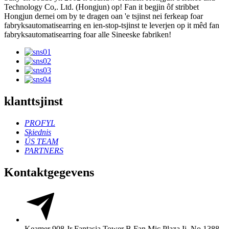
Technology Co,. Ltd. (Hongjun) op! Fan it begjin ôf stribbet
Hongjun dernei om by te dragen oan 'e tsjinst nei ferkeap foar
fabryksautomatisearring en ien-stop-tsjinst te leverjen op it mêd fan
fabryksautomatisearring foar alle Sineeske fabriken!
klanttsjinst
PROFYL
Skiednis
ÚS TEAM
PARTNERS
Kontaktgegevens
Keamer 908 Jr Fantasia Tower B Fan Mic Plaza Ii, No.1388