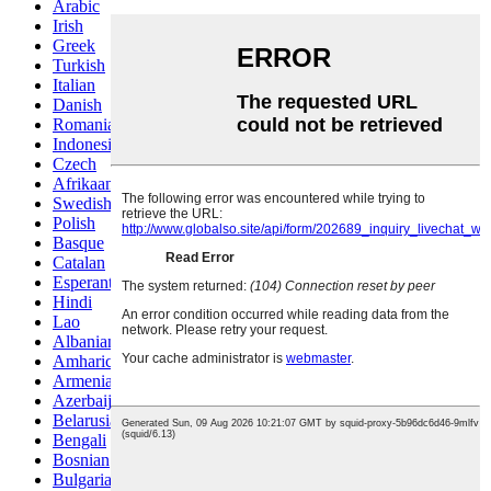
Arabic
Irish
Greek
Turkish
Italian
Danish
Romanian
Indonesian
Czech
Afrikaans
Swedish
Polish
Basque
Catalan
Esperanto
Hindi
Lao
Albanian
Amharic
Armenian
Azerbaijani
Belarusian
Bengali
Bosnian
Bulgarian