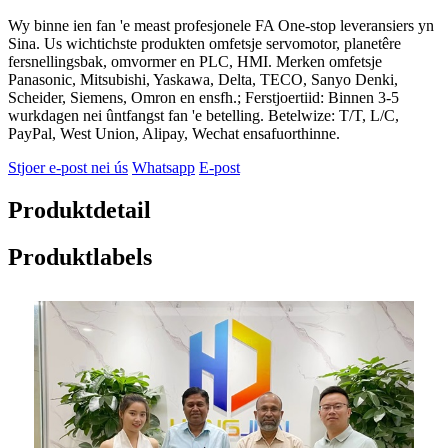
Wy binne ien fan 'e meast profesjonele FA One-stop leveransiers yn
Sina. Us wichtichste produkten omfetsje servomotor, planetêre
fersnellingsbak, omvormer en PLC, HMI. Merken omfetsje
Panasonic, Mitsubishi, Yaskawa, Delta, TECO, Sanyo Denki,
Scheider, Siemens, Omron en ensfh.; Ferstjoertiid: Binnen 3-5
wurkdagen nei ûntfangst fan 'e betelling. Betelwize: T/T, L/C,
PayPal, West Union, Alipay, Wechat ensafuorthinne.
Stjoer e-post nei ús
Whatsapp
E-post
Produktdetail
Produktlabels