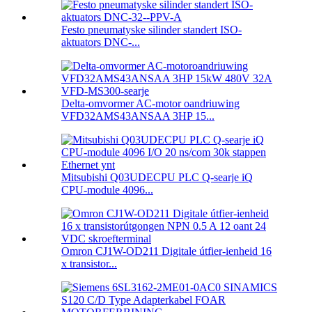
Festo pneumatyske silinder standert ISO-
aktuators DNC-...
Delta-omvormer AC-motor oandriuwing
VFD32AMS43ANSAA 3HP 15...
Mitsubishi Q03UDECPU PLC Q-searje iQ
CPU-module 4096...
Omron CJ1W-OD211 Digitale útfier-ienheid 16
x transistor...