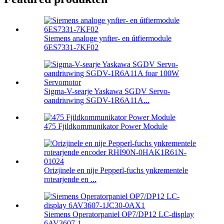
Siemens analoge ynfier- en útfiermodule
6ES7331-7KF02
Sigma-V-searje Yaskawa SGDV Servo-
oandriuwing SGDV-1R6A11A...
475 Fjildkommunikator Power Module
Orizjinele en nije Pepperl-fuchs ynkrementele
rotearjende en ...
Siemens Operatorpaniel OP7/DP12 LC-display
6AV3607-1...