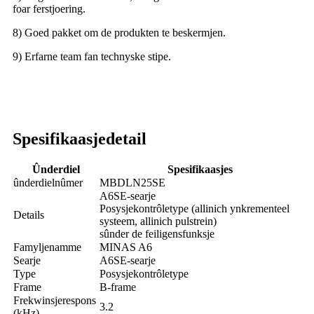
foar ferstjoering.
8) Goed pakket om de produkten te beskermjen.
9) Erfarne team fan technyske stipe.
Spesifikaasjedetail
Ûnderdiel
Spesifikaasjes
ûnderdielnûmer
MBDLN25SE
A6SE-searje
Posysjekontrôletype (allinich ynkrementeel
Details
systeem, allinich pulstrein)
sûnder de feiligensfunksje
Famyljenamme
MINAS A6
Searje
A6SE-searje
Type
Posysjekontrôletype
Frame
B-frame
Frekwinsjerespons
3.2
(kHz)