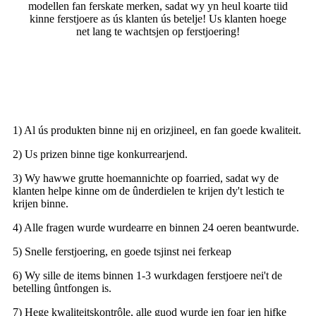
modellen fan ferskate merken, sadat wy yn heul koarte tiid
kinne ferstjoere as ús klanten ús betelje! Us klanten hoege
net lang te wachtsjen op ferstjoering!
1) Al ús produkten binne nij en orizjineel, en fan goede kwaliteit.
2) Us prizen binne tige konkurrearjend.
3) Wy hawwe grutte hoemannichte op foarried, sadat wy de
klanten helpe kinne om de ûnderdielen te krijen dy't lestich te
krijen binne.
4) Alle fragen wurde wurdearre en binnen 24 oeren beantwurde.
5) Snelle ferstjoering, en goede tsjinst nei ferkeap
6) Wy sille de items binnen 1-3 wurkdagen ferstjoere nei't de
betelling ûntfongen is.
7) Hege kwaliteitskontrôle, alle guod wurde ien foar ien hifke