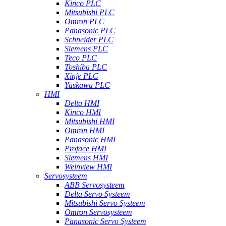
Kinco PLC
Mitsubishi PLC
Omron PLC
Panasonic PLC
Schneider PLC
Siemens PLC
Teco PLC
Toshiba PLC
Xinje PLC
Yaskawa PLC
HMI
Delta HMI
Kinco HMI
Mitsubishi HMI
Omron HMI
Panasonic HMI
Proface HMI
Siemens HMI
Weinview HMI
Servosysteem
ABB Servosysteem
Delta Servo Systeem
Mitsubishi Servo Systeem
Omron Servosysteem
Panasonic Servo Systeem