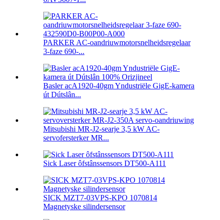
PARKER AC-oandriuwmotorsnelheidsregelaar
3-faze 690-...
Basler acA1920-40gm Yndustriële GigE-kamera
út Dútslân...
Mitsubishi MR-J2-searje 3,5 kW AC-
servofersterker MR...
Sick Laser ôfstânssensors DT500-A111
SICK MZT7-03VPS-KPO 1070814
Magnetyske silindersensor