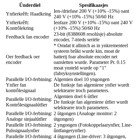
Ûnderdiel
Spesifikaasjes
Ien-/driefase 200 V (+10% -15%) oant
Ynfierkrêft: Haadkring
240 V (+10% -15%) 50/60 Hz
Ynfierkrêft:
Ienfaze 200 V (+10% -15%) oant 240 V
Kontrôlekring
(+10% -15%) 50/60 Hz
23-bit (8388608 resolúsje) absolute
Feedback fan encoder
encoder, 7-trieds seriële
* Omdat it allinich as in ynkrementeel
systeem brûkt wurde kin, moat de
Oer feedback oer
batterij foar absolute encoder net
encoder
oansletten wurde. Parameter Pr. 0.15
moat ynsteld wurde op "1"
(fabryksynstellingen).
Parallelle I/O-ferbining:
Algemien doel 10 yngongen
Ynfier fan
De funksje fan algemiene ynfier wurdt
kontrôlesignaal
selektearre troch parameters.
Algemien doel 6 útfier
Parallelle I/O-ferbining:
De funksje fan algemiene útfier wurdt
Kontrôlesignaalútfier
selektearre troch parameters.
Parallelle I/O-ferbining:
2 útgongen (Analoge monitor: 2
Analoge sinjaalútfier
útgongen)
Parallelle I/O-ferbining:
2 yngongen (Fotokoppelaarynfier, Line-
Pulssignaalynfier
ûntfangerynfier)
Parallelle I/O-ferbining:
4 útgongen (Line-driver: 3 útgongen,