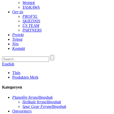
Weintek
YASKAWA
Oer ús
PROFYL
SKIEDNIS
ÚS TEAM
PARTNERS
Projekt
Tsjinst
Nijs
Kontakt
English
Thús
Produkten Merk
Kategoryen
Planetêre fersnellingsbak
Helikale fersnellingsbak
Spur Gear Fersnellingsbak
Omvormers