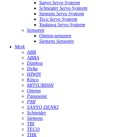
Sanyo Servo Systeem
Schneider Servo Systeem
Siemens Servo Systeem
Teco Servo Systeem
Yaskawa Servo Systeem
Sensoren
Omron-sensoren
Siemens Sensoren
Merk
ABB
ABBA
Danfoss
Delta
HIWIN
Kinco
MITSUBISHI
Omron
Panasonic
PMI
SANYO DENKI
Schneider
Siemens
TBI
TECO
THK