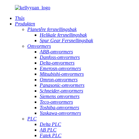
Thús
Produkten
Planetêre fersnellingsbak
Helikale fersnellingsbak
Spur Gear Fersnellingsbak
Omvormers
ABB-omvormers
Danfoss-omvormers
Delta-omvormers
Emerosn-omvormers
Mitsubishi-omvormers
Omron-omvormers
Panasonic-omvormers
Schneider-omvormers
Siemens omvormers
Teco-omvormers
Toshiba-omvormers
Yaskawa-omvormers
PLC
Delta PLC
AB PLC
Fatek PLC