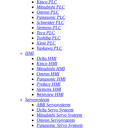
Kinco PLC
Mitsubishi PLC
Omron PLC
Panasonic PLC
Schneider PLC
Siemens PLC
Teco PLC
Toshiba PLC
Xinje PLC
Yaskawa PLC
HMI
Delta HMI
Kinco HMI
Mitsubishi HMI
Omron HMI
Panasonic HMI
Proface HMI
Siemens HMI
Weinview HMI
Servosysteem
ABB Servosysteem
Delta Servo Systeem
Mitsubishi Servo Systeem
Omron Servosysteem
Panasonic Servo Systeem