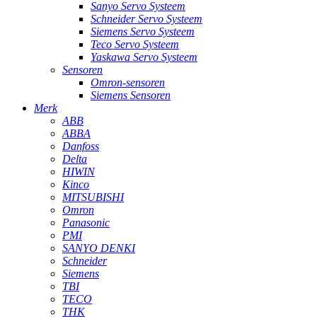
Sanyo Servo Systeem
Schneider Servo Systeem
Siemens Servo Systeem
Teco Servo Systeem
Yaskawa Servo Systeem
Sensoren
Omron-sensoren
Siemens Sensoren
Merk
ABB
ABBA
Danfoss
Delta
HIWIN
Kinco
MITSUBISHI
Omron
Panasonic
PMI
SANYO DENKI
Schneider
Siemens
TBI
TECO
THK