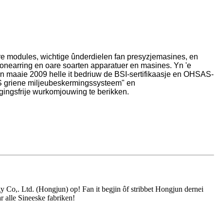
re modules, wichtige ûnderdielen fan presyzjemasines, en
onearring en oare soarten apparatuer en masines. Yn 'e
. Yn maaie 2009 helle it bedriuw de BSI-sertifikaasje en OHSAS-
RoHS griene miljeubeskermingssysteem" en
ingsfrije wurkomjouwing te berikken.
 Co,. Ltd. (Hongjun) op! Fan it begjin ôf stribbet Hongjun dernei
ar alle Sineeske fabriken!