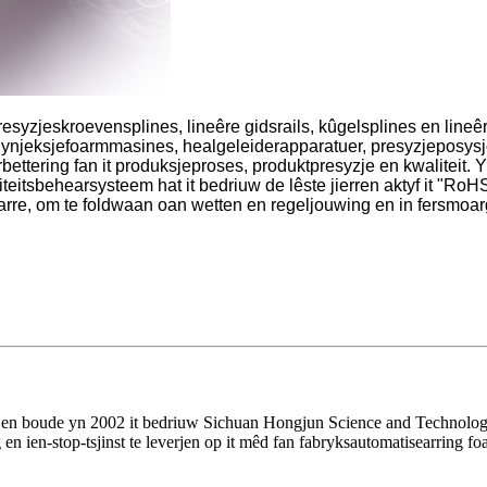
yzjeskroevensplines, lineêre gidsrails, kûgelsplines en lineê
 ynjeksjefoarmmasines, healgeleiderapparatuer, presyzjeposysj
erbettering fan it produksjeproses, produktpresyzje en kwaliteit
aliteitsbehearsysteem hat it bedriuw de lêste jierren aktyf it "
e, om te foldwaan oan wetten en regeljouwing en in fersmoarg
ny en boude yn 2002 it bedriuw Sichuan Hongjun Science and Technology
 en ien-stop-tsjinst te leverjen op it mêd fan fabryksautomatisearring fo