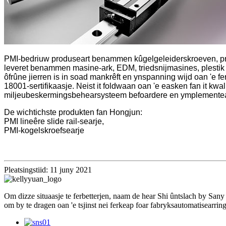
PMI-bedriuw produseart benammen kûgelgeleiderskroeven, pres
leveret benammen masine-ark, EDM, triedsnijmasines, plestik
ôfrûne jierren is in soad mankrêft en ynspanning wijd oan 'e f
18001-sertifikaasje. Neist it foldwaan oan 'e easken fan it kw
miljeubeskermingsbehearsysteem befoardere en ymplementearr
De wichtichste produkten fan Hongjun:
PMI lineêre slide rail-searje,
PMI-kogelskroefsearje
Pleatsingstiid: 11 juny 2021
Om dizze situaasje te ferbetterjen, naam de hear Shi ûntslach by Sa
om by te dragen oan 'e tsjinst nei ferkeap foar fabryksautomatisearring