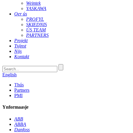
Weintek
YASKAWA
Oer ús
PROFYL
SKIEDNIS
ÚS TEAM
PARTNERS
Projekt
Tsjinst
Nijs
Kontakt
English
Thús
Partners
PMI
Ynformaasje
ABB
ABBA
Danfoss