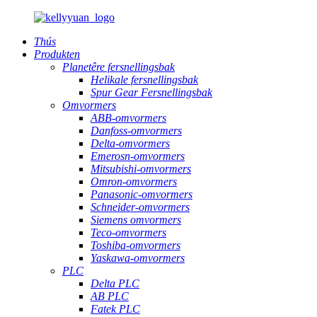
Thús
Produkten
Planetêre fersnellingsbak
Helikale fersnellingsbak
Spur Gear Fersnellingsbak
Omvormers
ABB-omvormers
Danfoss-omvormers
Delta-omvormers
Emerosn-omvormers
Mitsubishi-omvormers
Omron-omvormers
Panasonic-omvormers
Schneider-omvormers
Siemens omvormers
Teco-omvormers
Toshiba-omvormers
Yaskawa-omvormers
PLC
Delta PLC
AB PLC
Fatek PLC