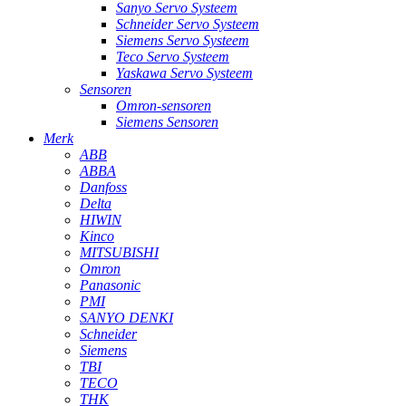
Sanyo Servo Systeem
Schneider Servo Systeem
Siemens Servo Systeem
Teco Servo Systeem
Yaskawa Servo Systeem
Sensoren
Omron-sensoren
Siemens Sensoren
Merk
ABB
ABBA
Danfoss
Delta
HIWIN
Kinco
MITSUBISHI
Omron
Panasonic
PMI
SANYO DENKI
Schneider
Siemens
TBI
TECO
THK