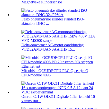
Magnetyske silindersensor
Festo pneumatyske silinder standert ISO-
aktuators DNC-...
Delta-omvormer AC-motor oandriuwing
VFD32AMS43ANSAA 3HP 15...
Mitsubishi Q03UDECPU PLC Q-searje iQ
CPU-module 4096...
Omron CJ1W-OD211 Digitale útfier-ienheid 16
x transistor...