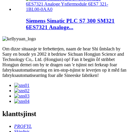
Siemens Simatic PLC S7 300 SM321
6ES7321 Analoge...
Om dizze situaasje te ferbetterjen, naam de hear Shi ûntslach by
Sany en boude yn 2002 it bedriuw Sichuan Hongjun Science and
Technology Co,. Ltd. (Hongjun) op! Fan it begjin ôf stribbet
Hongjun dernei om by te dragen oan 'e tsjinst nei ferkeap foar
fabryksautomatisearring en ien-stop-tsjinst te leverjen op it mêd fan
fabryksautomatisearring foar alle Sineeske fabriken!
klanttsjinst
PROFYL
Skiednis