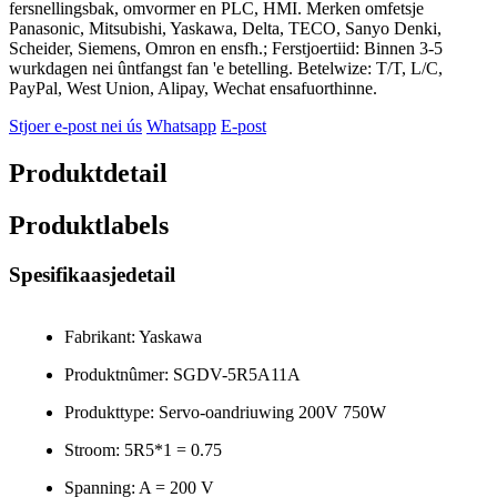
fersnellingsbak, omvormer en PLC, HMI. Merken omfetsje
Panasonic, Mitsubishi, Yaskawa, Delta, TECO, Sanyo Denki,
Scheider, Siemens, Omron en ensfh.; Ferstjoertiid: Binnen 3-5
wurkdagen nei ûntfangst fan 'e betelling. Betelwize: T/T, L/C,
PayPal, West Union, Alipay, Wechat ensafuorthinne.
Stjoer e-post nei ús
Whatsapp
E-post
Produktdetail
Produktlabels
Spesifikaasjedetail
Fabrikant: Yaskawa
Produktnûmer: SGDV-5R5A11A
Produkttype: Servo-oandriuwing 200V 750W
Stroom: 5R5*1 = 0.75
Spanning: A = 200 V