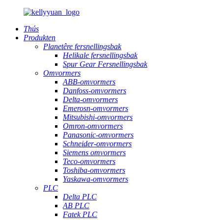
Thús
Produkten
Planetêre fersnellingsbak
Helikale fersnellingsbak
Spur Gear Fersnellingsbak
Omvormers
ABB-omvormers
Danfoss-omvormers
Delta-omvormers
Emerosn-omvormers
Mitsubishi-omvormers
Omron-omvormers
Panasonic-omvormers
Schneider-omvormers
Siemens omvormers
Teco-omvormers
Toshiba-omvormers
Yaskawa-omvormers
PLC
Delta PLC
AB PLC
Fatek PLC