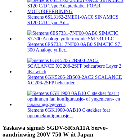
Siemens 6SL3162-2ME01-0AC0 SINAMICS
S120 C/D Type Ad...
Siemens 6ES7331-7NF00-0AB0 SIMATIC S7-
300 Analoge ynfier...
Siemens 6GK5206-2BS00-2AC2 SCALANCE
XC206-2SFP behearder...
Siemens 6GK1900-0AB10 C-stekker foar
opnamekonfiguraasje...
Yaskawa sigma5 SGDV-5R5A11A Servo-
oandriuwing 200V 750 W út Japan