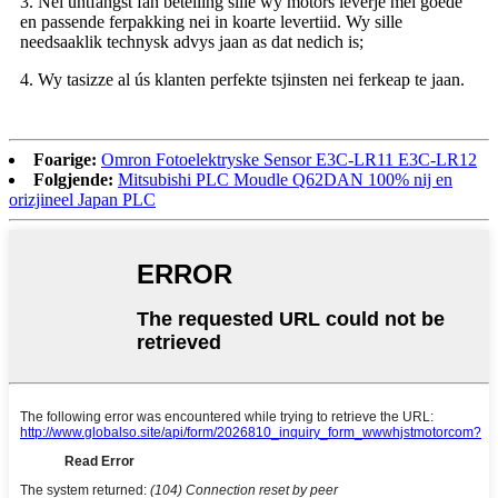
3. Nei ûntfangst fan betelling sille wy motors leverje mei goede
en passende ferpakking nei in koarte levertiid. Wy sille
needsaaklik technysk advys jaan as dat nedich is;
4. Wy tasizze al ús klanten perfekte tsjinsten nei ferkeap te jaan.
Foarige:
Omron Fotoelektryske Sensor E3C-LR11 E3C-LR12
Folgjende:
Mitsubishi PLC Moudle Q62DAN 100% nij en
orizjineel Japan PLC