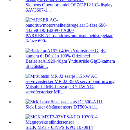
Siemens Operatorpaniel OP7/DP12 LC-display
6AV3607-1...
PARKER AC-oandriuwmotorsnelheidsregelaar
3-faze 690-...
Basler acA1920-40gm Yndustriële GigE-kamera
út Dútslân...
Mitsubishi MR-J2-searje 3,5 kW AC-
servofersterker MR...
Sick Laser ôfstânssensors DT500-A111
SICK MZT7-03VPS-KPO 1070814