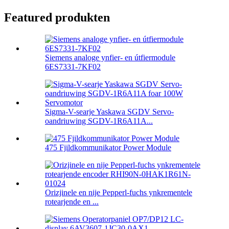
Featured produkten
Siemens analoge ynfier- en útfiermodule
6ES7331-7KF02
Sigma-V-searje Yaskawa SGDV Servo-
oandriuwing SGDV-1R6A11A...
475 Fjildkommunikator Power Module
Orizjinele en nije Pepperl-fuchs ynkrementele
rotearjende en ...