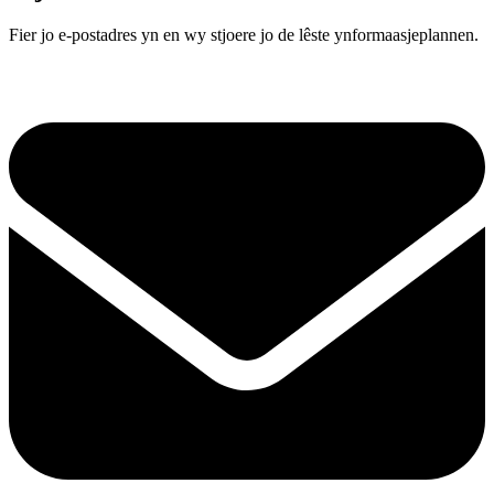
Fier jo e-postadres yn en wy stjoere jo de lêste ynformaasjeplannen.