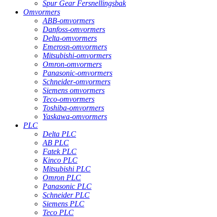
Spur Gear Fersnellingsbak
Omvormers
ABB-omvormers
Danfoss-omvormers
Delta-omvormers
Emerosn-omvormers
Mitsubishi-omvormers
Omron-omvormers
Panasonic-omvormers
Schneider-omvormers
Siemens omvormers
Teco-omvormers
Toshiba-omvormers
Yaskawa-omvormers
PLC
Delta PLC
AB PLC
Fatek PLC
Kinco PLC
Mitsubishi PLC
Omron PLC
Panasonic PLC
Schneider PLC
Siemens PLC
Teco PLC