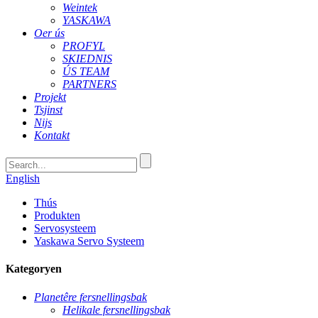
Weintek
YASKAWA
Oer ús
PROFYL
SKIEDNIS
ÚS TEAM
PARTNERS
Projekt
Tsjinst
Nijs
Kontakt
English
Thús
Produkten
Servosysteem
Yaskawa Servo Systeem
Kategoryen
Planetêre fersnellingsbak
Helikale fersnellingsbak