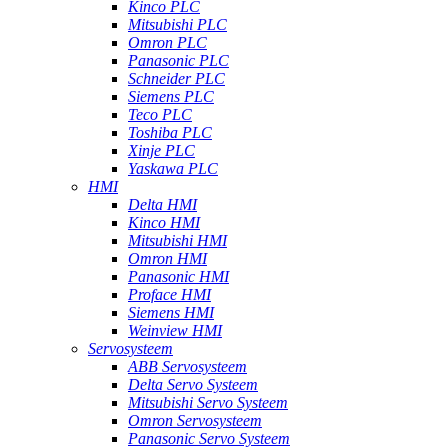
Kinco PLC
Mitsubishi PLC
Omron PLC
Panasonic PLC
Schneider PLC
Siemens PLC
Teco PLC
Toshiba PLC
Xinje PLC
Yaskawa PLC
HMI
Delta HMI
Kinco HMI
Mitsubishi HMI
Omron HMI
Panasonic HMI
Proface HMI
Siemens HMI
Weinview HMI
Servosysteem
ABB Servosysteem
Delta Servo Systeem
Mitsubishi Servo Systeem
Omron Servosysteem
Panasonic Servo Systeem