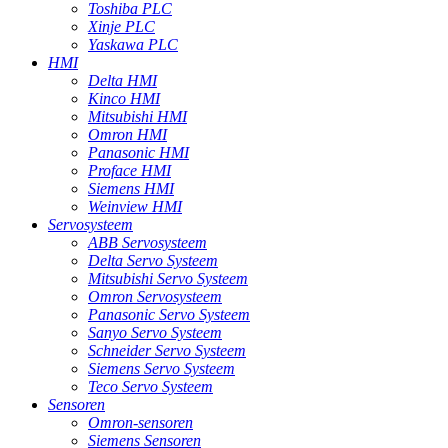
Toshiba PLC
Xinje PLC
Yaskawa PLC
HMI
Delta HMI
Kinco HMI
Mitsubishi HMI
Omron HMI
Panasonic HMI
Proface HMI
Siemens HMI
Weinview HMI
Servosysteem
ABB Servosysteem
Delta Servo Systeem
Mitsubishi Servo Systeem
Omron Servosysteem
Panasonic Servo Systeem
Sanyo Servo Systeem
Schneider Servo Systeem
Siemens Servo Systeem
Teco Servo Systeem
Sensoren
Omron-sensoren
Siemens Sensoren