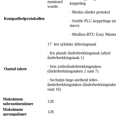
monteard
keppeling
wurde.
· Modus sûnder protokol
Kompatibel
protokollen
· Seriële PLC-keppelings (m
slave)
· Modbus-RTU Easy Maste
17· Ien sykliske útfieringstaak
· Ien plande ûnderbrekkingstaak (altyd
ûnderbrekkingstaak 1)
· Seis ynfierûnderbrekkingstaken
Oantal taken
(ûnderbrekkingstaken 2 oant 7)
· Sechstjin hege-snelheid teller-
ûnderbrekkingstaken (ûnderbrekkingstake
oant 16)
Maksimum
128
subroutinenûmer
Maksimum
128
sprongnûmer