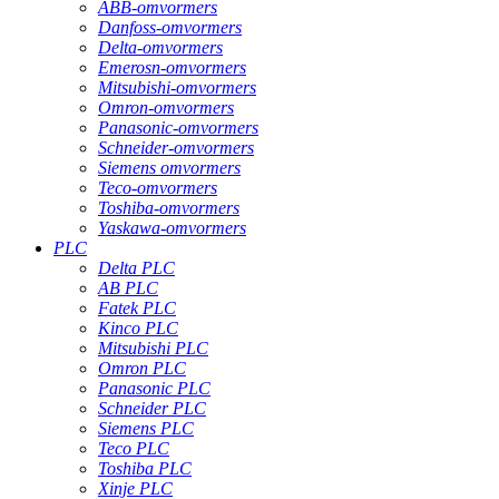
ABB-omvormers
Danfoss-omvormers
Delta-omvormers
Emerosn-omvormers
Mitsubishi-omvormers
Omron-omvormers
Panasonic-omvormers
Schneider-omvormers
Siemens omvormers
Teco-omvormers
Toshiba-omvormers
Yaskawa-omvormers
PLC
Delta PLC
AB PLC
Fatek PLC
Kinco PLC
Mitsubishi PLC
Omron PLC
Panasonic PLC
Schneider PLC
Siemens PLC
Teco PLC
Toshiba PLC
Xinje PLC