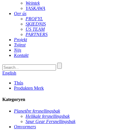
Weintek
YASKAWA
Oer ús
PROFYL
SKIEDNIS
ÚS TEAM
PARTNERS
Projekt
Tsjinst
Nijs
Kontakt
English
Thús
Produkten Merk
Kategoryen
Planetêre fersnellingsbak
Helikale fersnellingsbak
Spur Gear Fersnellingsbak
Omvormers