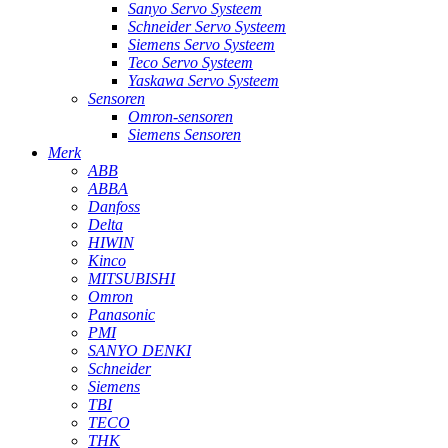
Sanyo Servo Systeem
Schneider Servo Systeem
Siemens Servo Systeem
Teco Servo Systeem
Yaskawa Servo Systeem
Sensoren
Omron-sensoren
Siemens Sensoren
Merk
ABB
ABBA
Danfoss
Delta
HIWIN
Kinco
MITSUBISHI
Omron
Panasonic
PMI
SANYO DENKI
Schneider
Siemens
TBI
TECO
THK