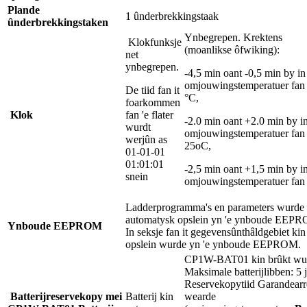
Plande
1 ûnderbrekkingstaak
ûnderbrekkingstaken
Ynbegrepen. Krektens
Klokfunksje
(moanlikse ôfwiking):
net
ynbegrepen.
-4,5 min oant -0,5 min by in
omjouwingstemperatuer fan
De tiid fan it
°C,
foarkommen
Klok
fan 'e flater
-2.0 min oant +2.0 min by i
wurdt
omjouwingstemperatuer fan
werjûn as
25oC,
01-01-01
01:01:01
-2,5 min oant +1,5 min by i
snein
omjouwingstemperatuer fan
Ladderprogramma's en parameters wurde
automatysk opslein yn 'e ynboude EEP
Ynboude EEPROM
In seksje fan it gegevensûnthâldgebiet kin
opslein wurde yn 'e ynboude EEPROM.
CP1W-BAT01 kin brûkt wu
Maksimale batterijlibben: 5 j
Reservekopytiid Garandearr
Batterijreservekopy mei
Batterij kin
wearde