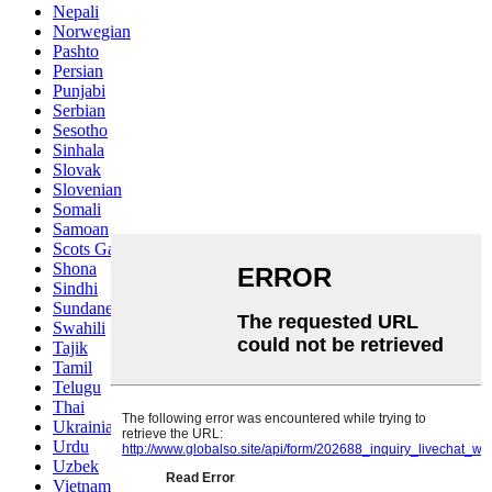
Nepali
Norwegian
Pashto
Persian
Punjabi
Serbian
Sesotho
Sinhala
Slovak
Slovenian
Somali
Samoan
Scots Gaelic
Shona
Sindhi
Sundanese
Swahili
Tajik
Tamil
Telugu
Thai
Ukrainian
Urdu
Uzbek
Vietnamese