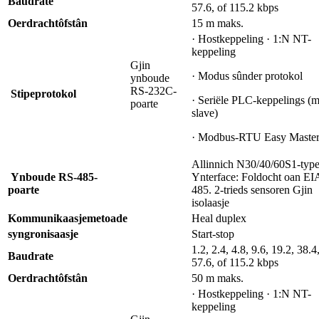
Baudrate
57.6, of 115.2 kbps
Oerdracht
ôfstân
15 m maks.
· Hostkeppeling · 1:N NT-
keppeling
Gjin
· Modus sûnder protokol
ynboude
RS-232C-
Stipe
protokol
· Seriële PLC-keppelings (m
poarte
slave)
· Modbus-RTU Easy Maste
Allinnich N30/40/60S1-typ
Ynboude RS-485-
Ynterface: Foldocht oan EI
poarte
485. 2-trieds sensoren Gjin
isolaasje
Kommunikaasje
metoade
Heal duplex
syngronisaasje
Start-stop
1.2, 2.4, 4.8, 9.6, 19.2, 38.4
Baudrate
57.6, of 115.2 kbps
Oerdracht
ôfstân
50 m maks.
· Hostkeppeling · 1:N NT-
keppeling