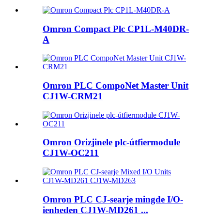
Omron Compact Plc CP1L-M40DR-
A
Omron PLC CompoNet Master Unit
CJ1W-CRM21
Omron Orizjinele plc-útfiermodule
CJ1W-OC211
Omron PLC CJ-searje mingde I/O-
ienheden CJ1W-MD261 ...