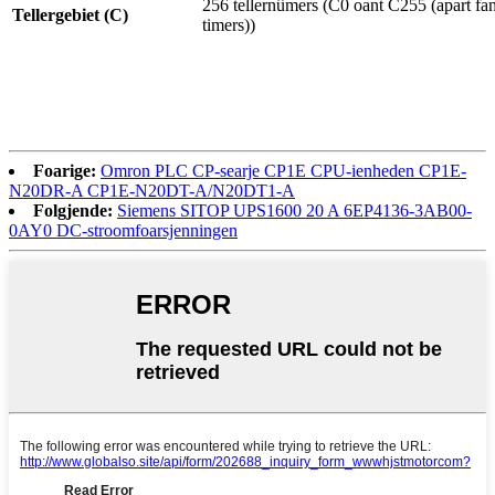
256 tellernûmers (C0 oant C255 (apart fa
Tellergebiet (C)
timers))
Foarige:
Omron PLC CP-searje CP1E CPU-ienheden CP1E-
N20DR-A CP1E-N20DT-A/N20DT1-A
Folgjende:
Siemens SITOP UPS1600 20 A 6EP4136-3AB00-
0AY0 DC-stroomfoarsjenningen