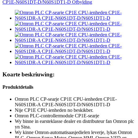
Koarte beskriuwing:
Produktdetails
Omron PLC CP-searje CP1E CPU-ienheden CP1E-
N60S1DR-A CP1E-N60S1DT-D/N60S1DT1-D
Nije CP1E CPU-ienheden no beskikber.
Omron PLC-controllermodule CP1E-searje
Wy binne in earsteklasse dealer en distributeur fan Omron plc
yn Sina.
Wy kinne Omron-automatisaasjedielen leverje, lykas Omron
PLC, Omron Servo Motor, Omron HMI, Omron VFD en