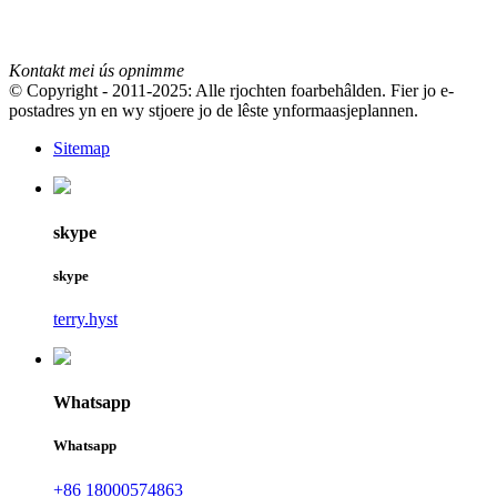
Kontakt mei ús opnimme
© Copyright - 2011-2025: Alle rjochten foarbehâlden. Fier jo e-
postadres yn en wy stjoere jo de lêste ynformaasjeplannen.
Sitemap
skype
skype
terry.hyst
Whatsapp
Whatsapp
+86 18000574863