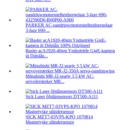
PARKER AC-oandriuwmotorsnelheidsregelaar
3-faze 690-...
Basler acA1920-40gm Yndustriële GigE-kamera
út Dútslân...
Mitsubishi MR-J2-searje 3,5 kW AC-
servofersterker MR...
Sick Laser ôfstânssensors DT500-A111
SICK MZT7-03VPS-KPO 1070814
Magnetyske silindersensor