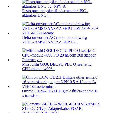
Festo pneumatyske silinder standert ISO-
aktuators DNC-...
Delta-omvormer AC-motor oandriuwing
VFD32AMS43ANSAA 3HP 15...
Mitsubishi Q03UDECPU PLC Q-searje iQ
CPU-module 4096...
Omron CJ1W-OD211 Digitale útfier-ienheid 16
x transistor...