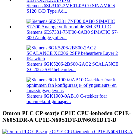
Siemens 6SL3162-2ME01-0AC0 SINAMICS
S120 C/D Type Ad...
Siemens 6ES7331-7NF00-0AB0 SIMATIC S7-
300 Analoge ynfier...
Siemens 6GK5206-2BS00-2AC2 SCALANCE
XC206-2SFP behearder...
Siemens 6GK1900-0AB10 C-stekker foar
opnamekonfiguraasje...
Omron PLC CP-searje CP1E CPU-ienheden CP1E-
N60S1DR-A CP1E-N60S1DT-D/N60S1DT1-D