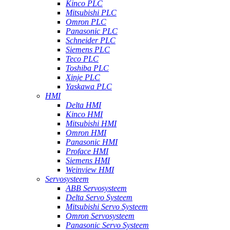
Kinco PLC
Mitsubishi PLC
Omron PLC
Panasonic PLC
Schneider PLC
Siemens PLC
Teco PLC
Toshiba PLC
Xinje PLC
Yaskawa PLC
HMI
Delta HMI
Kinco HMI
Mitsubishi HMI
Omron HMI
Panasonic HMI
Proface HMI
Siemens HMI
Weinview HMI
Servosysteem
ABB Servosysteem
Delta Servo Systeem
Mitsubishi Servo Systeem
Omron Servosysteem
Panasonic Servo Systeem