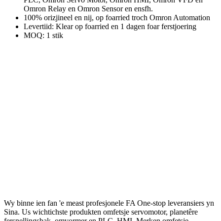
Omron Relay en Omron Sensor en ensfh.
100% orizjineel en nij, op foarried troch Omron Automation
Levertiid: Klear op foarried en 1 dagen foar ferstjoering
MOQ: 1 stik
Wy binne ien fan 'e meast profesjonele FA One-stop leveransiers yn
Sina. Us wichtichste produkten omfetsje servomotor, planetêre
fersnellingsbak, omvormer en PLC, HMI. Merken omfetsje