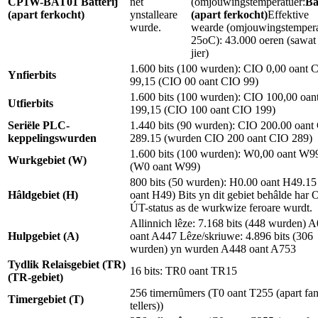
CP1W-BAT01
Batterij
net
(omjouwingstemperatuer:
Ba
(apart ferkocht)
ynstalleare
(apart ferkocht)
Effektive
wurde.
wearde (omjouwingstempera
25oC): 43.000 oeren (sawat
jier)
1.600 bits (100 wurden): CIO 0,00 oant 
Ynfierbits
99,15 (CIO 00 oant CIO 99)
1.600 bits (100 wurden): CIO 100,00 oa
Utfierbits
199,15 (CIO 100 oant CIO 199)
Seriële PLC-
1.440 bits (90 wurden): CIO 200.00 oant
keppelingswurden
289.15 (wurden CIO 200 oant CIO 289)
1.600 bits (100 wurden): W0,00 oant W9
Wurkgebiet (W)
(W0 oant W99)
800 bits (50 wurden): H0.00 oant H49.15
Hâldgebiet (H)
oant H49) Bits yn dit gebiet behâlde har
ÚT-status as de wurkwize feroare wurdt.
Allinnich lêze: 7.168 bits (448 wurden) A
Hulpgebiet (A)
oant A447 Lêze/skriuwe: 4.896 bits (306
wurden) yn wurden A448 oant A753
Tydlik Relaisgebiet (TR)
16 bits: TR0 oant TR15
(TR-gebiet)
256 timernûmers (T0 oant T255 (apart fa
Timergebiet (T)
tellers))