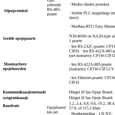
Gjin
· Modus sûnder protokol
ynboude
RS-485-
Stipe
protokol
· Seriële PLC-keppelings (m
poarte
slave)
· Modbus-RTU Easy Maste
N30/40/60 en NA20-type all
Seriële opsjepoarte
1 poarte
· Ien RS-232C-poarte: CP1
CIF01 · Ien RS-422A/485-p
(net isolearre): CP1W-CIF1
Montearbere
· Ien RS-422A/485-poarte
opsjeboerden
(isolearre): CP1W-CIF12-V
· Ien Ethernet-poarte: CP1W
CIF41
Kommunikaasje
metoade
Hinget ôf fan Opsje Board.
syngronisaasje
Hinget ôf fan Opsje Board.
1.2, 2.4, 4.8, 9.6, 19.2, 38.4
Baudrate
Opsjeboerd
57.6, of 115.2 kbps
kin net
· Hostkeppeling · 1:N NT-