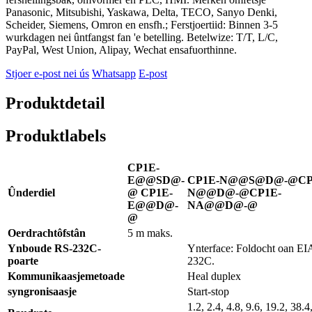
Panasonic, Mitsubishi, Yaskawa, Delta, TECO, Sanyo Denki,
Scheider, Siemens, Omron en ensfh.; Ferstjoertiid: Binnen 3-5
wurkdagen nei ûntfangst fan 'e betelling. Betelwize: T/T, L/C,
PayPal, West Union, Alipay, Wechat ensafuorthinne.
Stjoer e-post nei ús
Whatsapp
E-post
Produktdetail
Produktlabels
CP1E-
E@@SD@-
CP1E-N@@S@D@-@
CP
Ûnderdiel
@ CP1E-
N@@D@-@
CP1E-
E@@D@-
NA@@D@-@
@
Oerdracht
ôfstân
5 m maks.
Ynboude RS-232C-
Ynterface: Foldocht oan EI
poarte
232C.
Kommunikaasje
metoade
Heal duplex
syngronisaasje
Start-stop
1.2, 2.4, 4.8, 9.6, 19.2, 38.4