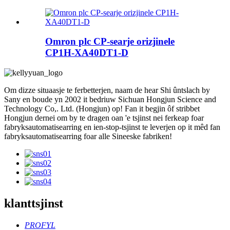
Omron plc CP-searje orizjinele
CP1H-XA40DT1-D
Om dizze situaasje te ferbetterjen, naam de hear Shi ûntslach by
Sany en boude yn 2002 it bedriuw Sichuan Hongjun Science and
Technology Co,. Ltd. (Hongjun) op! Fan it begjin ôf stribbet
Hongjun dernei om by te dragen oan 'e tsjinst nei ferkeap foar
fabryksautomatisearring en ien-stop-tsjinst te leverjen op it mêd fan
fabryksautomatisearring foar alle Sineeske fabriken!
klanttsjinst
PROFYL