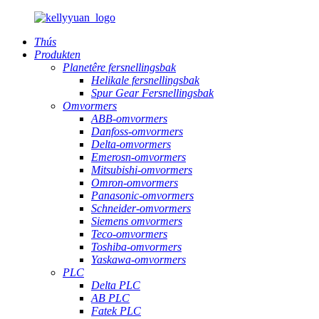
Thús
Produkten
Planetêre fersnellingsbak
Helikale fersnellingsbak
Spur Gear Fersnellingsbak
Omvormers
ABB-omvormers
Danfoss-omvormers
Delta-omvormers
Emerosn-omvormers
Mitsubishi-omvormers
Omron-omvormers
Panasonic-omvormers
Schneider-omvormers
Siemens omvormers
Teco-omvormers
Toshiba-omvormers
Yaskawa-omvormers
PLC
Delta PLC
AB PLC
Fatek PLC