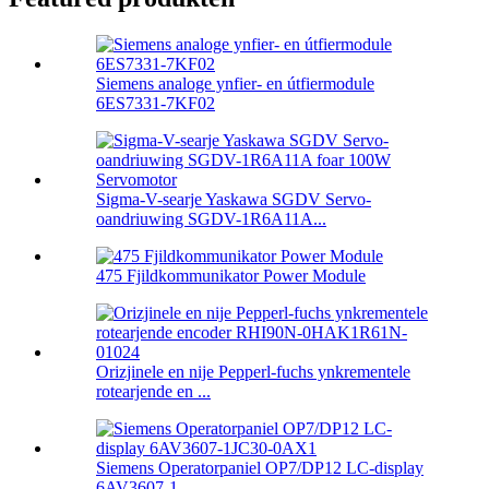
Siemens analoge ynfier- en útfiermodule
6ES7331-7KF02
Sigma-V-searje Yaskawa SGDV Servo-
oandriuwing SGDV-1R6A11A...
475 Fjildkommunikator Power Module
Orizjinele en nije Pepperl-fuchs ynkrementele
rotearjende en ...
Siemens Operatorpaniel OP7/DP12 LC-display
6AV3607-1...