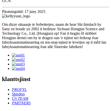
GCN.
Pleatsingstiid: 17 juny 2025
Om dizze situaasje te ferbetterjen, naam de hear Shi ûntslach by
Sany en boude yn 2002 it bedriuw Sichuan Hongjun Science and
Technology Co,. Ltd. (Hongjun) op! Fan it begjin ôf stribbet
Hongjun dernei om by te dragen oan 'e tsjinst nei ferkeap foar
fabryksautomatisearring en ien-stop-tsjinst te leverjen op it mêd fan
fabryksautomatisearring foar alle Sineeske fabriken!
klanttsjinst
PROFYL
Skiednis
ÚS TEAM
PARTNERS