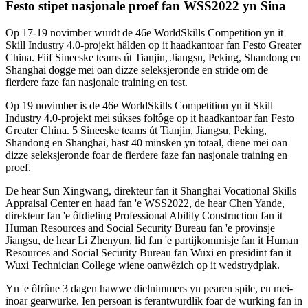
Festo stipet nasjonale proef fan WSS2022 yn Sina
Op 17-19 novimber wurdt de 46e WorldSkills Competition yn it
Skill Industry 4.0-projekt hâlden op it haadkantoar fan Festo Greater
China. Fiif Sineeske teams út Tianjin, Jiangsu, Peking, Shandong en
Shanghai dogge mei oan dizze seleksjeronde en stride om de
fierdere faze fan nasjonale training en test.
Op 19 novimber is de 46e WorldSkills Competition yn it Skill
Industry 4.0-projekt mei súkses foltôge op it haadkantoar fan Festo
Greater China. 5 Sineeske teams út Tianjin, Jiangsu, Peking,
Shandong en Shanghai, hast 40 minsken yn totaal, diene mei oan
dizze seleksjeronde foar de fierdere faze fan nasjonale training en
proef.
De hear Sun Xingwang, direkteur fan it Shanghai Vocational Skills
Appraisal Center en haad fan 'e WSS2022, de hear Chen Yande,
direkteur fan 'e ôfdieling Professional Ability Construction fan it
Human Resources and Social Security Bureau fan 'e provinsje
Jiangsu, de hear Li Zhenyun, lid fan 'e partijkommisje fan it Human
Resources and Social Security Bureau fan Wuxi en presidint fan it
Wuxi Technician College wiene oanwêzich op it wedstrydplak.
Yn 'e ôfrûne 3 dagen hawwe dielnimmers yn pearen spile, en mei-
inoar gearwurke. Ien persoan is ferantwurdlik foar de wurking fan in