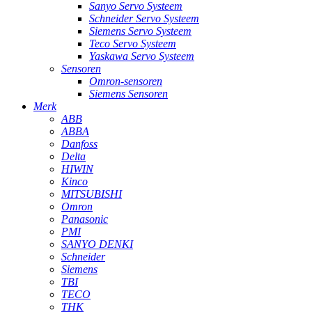
Sanyo Servo Systeem
Schneider Servo Systeem
Siemens Servo Systeem
Teco Servo Systeem
Yaskawa Servo Systeem
Sensoren
Omron-sensoren
Siemens Sensoren
Merk
ABB
ABBA
Danfoss
Delta
HIWIN
Kinco
MITSUBISHI
Omron
Panasonic
PMI
SANYO DENKI
Schneider
Siemens
TBI
TECO
THK