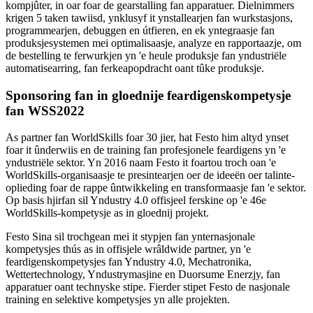
kompjûter, in oar foar de gearstalling fan apparatuer. Dielnimmers
krigen 5 taken tawiisd, ynklusyf it ynstallearjen fan wurkstasjons,
programmearjen, debuggen en útfieren, en ek yntegraasje fan
produksjesystemen mei optimalisaasje, analyze en rapportaazje, om
de bestelling te ferwurkjen yn 'e heule produksje fan yndustriële
automatisearring, fan ferkeapopdracht oant tûke produksje.
Sponsoring fan in gloednije feardigenskompetysje
fan WSS2022
As partner fan WorldSkills foar 30 jier, hat Festo him altyd ynset
foar it ûnderwiis en de training fan profesjonele feardigens yn 'e
yndustriële sektor. Yn 2016 naam Festo it foartou troch oan 'e
WorldSkills-organisaasje te presintearjen oer de ideeën oer talinte-
oplieding foar de rappe ûntwikkeling en transformaasje fan 'e sektor.
Op basis hjirfan sil Yndustry 4.0 offisjeel ferskine op 'e 46e
WorldSkills-kompetysje as in gloednij projekt.
Festo Sina sil trochgean mei it stypjen fan ynternasjonale
kompetysjes thús as in offisjele wrâldwide partner, yn 'e
feardigenskompetysjes fan Yndustry 4.0, Mechatronika,
Wettertechnology, Yndustrymasjine en Duorsume Enerzjy, fan
apparatuer oant technyske stipe. Fierder stipet Festo de nasjonale
training en selektive kompetysjes yn alle projekten.