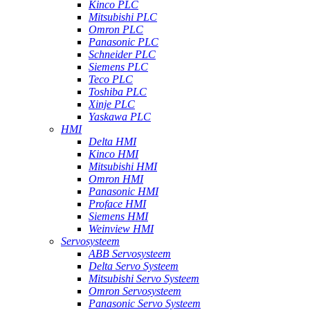
Kinco PLC
Mitsubishi PLC
Omron PLC
Panasonic PLC
Schneider PLC
Siemens PLC
Teco PLC
Toshiba PLC
Xinje PLC
Yaskawa PLC
HMI
Delta HMI
Kinco HMI
Mitsubishi HMI
Omron HMI
Panasonic HMI
Proface HMI
Siemens HMI
Weinview HMI
Servosysteem
ABB Servosysteem
Delta Servo Systeem
Mitsubishi Servo Systeem
Omron Servosysteem
Panasonic Servo Systeem