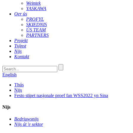
Weintek
YASKAWA
Oer ús
PROFYL
SKIEDNIS
ÚS TEAM
PARTNERS
Projekt
Tsjinst
Nijs
Kontakt
English
Thús
Nijs
Festo stipet nasjonale proef fan WSS2022 yn Sina
Nijs
Bedriuwsnijs
Nijs út 'e sektor