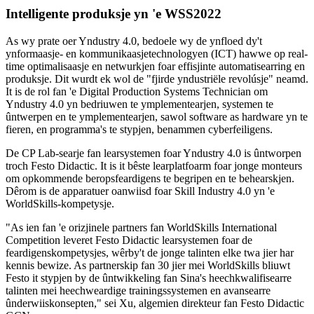
Intelligente produksje yn 'e WSS2022
As wy prate oer Yndustry 4.0, bedoele wy de ynfloed dy't
ynformaasje- en kommunikaasjetechnologyen (ICT) hawwe op real-
time optimalisaasje en netwurkjen foar effisjinte automatisearring en
produksje. Dit wurdt ek wol de "fjirde yndustriële revolúsje" neamd.
It is de rol fan 'e Digital Production Systems Technician om
Yndustry 4.0 yn bedriuwen te ymplementearjen, systemen te
ûntwerpen en te ymplementearjen, sawol software as hardware yn te
fieren, en programma's te stypjen, benammen cyberfeiligens.
De CP Lab-searje fan learsystemen foar Yndustry 4.0 is ûntworpen
troch Festo Didactic. It is it bêste learplatfoarm foar jonge monteurs
om opkommende beropsfeardigens te begripen en te behearskjen.
Dêrom is de apparatuer oanwiisd foar Skill Industry 4.0 yn 'e
WorldSkills-kompetysje.
"As ien fan 'e orizjinele partners fan WorldSkills International
Competition leveret Festo Didactic learsystemen foar de
feardigenskompetysjes, wêrby't de jonge talinten elke twa jier har
kennis bewize. As partnerskip fan 30 jier mei WorldSkills bliuwt
Festo it stypjen by de ûntwikkeling fan Sina's heechkwalifisearre
talinten mei heechweardige trainingssystemen en avansearre
ûnderwiiskonsepten," sei Xu, algemien direkteur fan Festo Didactic