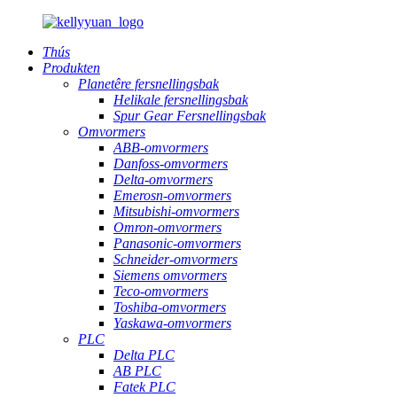
Thús
Produkten
Planetêre fersnellingsbak
Helikale fersnellingsbak
Spur Gear Fersnellingsbak
Omvormers
ABB-omvormers
Danfoss-omvormers
Delta-omvormers
Emerosn-omvormers
Mitsubishi-omvormers
Omron-omvormers
Panasonic-omvormers
Schneider-omvormers
Siemens omvormers
Teco-omvormers
Toshiba-omvormers
Yaskawa-omvormers
PLC
Delta PLC
AB PLC
Fatek PLC