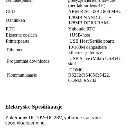
Oanraakpaniel
presyzjewjerstânsnetwurk
(oerflakhurdens 4H)
CPU
ARM RISC 32Bit 800 MHz
128MB NAND-flash +
Oantinken
128MB DDR3 RAM
RTC
Ynboude RTC
Eksterne opslach
1USB-host
Printerpoarte
USB Host/Seriële poarte
10/100M oanpasbere
Ethernet
Ethernet-ynterface
USB Slave (Mikro USB)/U-
Programma downloade
skiif
COM0:
Kommunikaasje
RS232/RS485/RS422.
COM2: RS232.
Elektryske Spesifikaasje
Ynfierberik DC10V~DC28V, ynboude isolearre
stroomfoarsjenning