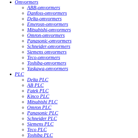
Omvormers
ABB-omvormers
Danfoss-omvormers
Delta-omvormers
Emerosn-omvormers
Mitsubishi-omvormers
Omron-omvormers
Panasonic-omvormers
Schneider-omvormers
Siemens omvormers
Teco-omvormers
Toshiba-omvormers
Yaskawa-omvormers
PLC
Delta PLC
AB PLC
Fatek PLC
Kinco PLC
Mitsubishi PLC
Omron PLC
Panasonic PLC
Schneider PLC
Siemens PLC
Teco PLC
Toshiba PLC