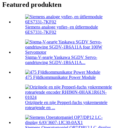
Featured produkten
Siemens analoge ynfier- en útfiermodule
6ES7331-7KF02
Sigma-V-searje Yaskawa SGDV Servo-
oandriuwing SGDV-1R6A11A...
475 Fjildkommunikator Power Module
Orizjinele en nije Pepperl-fuchs ynkrementele
rotearjende en ...
Siemens Operatorpaniel OP7/DP12 LC-display