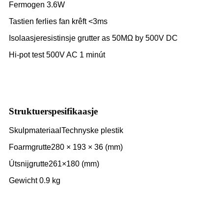
Fermogen 3.6W
Tastien ferlies fan krêft <3ms
Isolaasjeresistinsje grutter as 50MΩ by 500V DC
Hi-pot test 500V AC 1 minút
Struktuerspesifikaasje
Skulpmateriaal
Technyske plestik
Foarmgrutte
280 × 193 × 36 (mm)
Útsnijgrutte
261×180 (mm)
Gewicht 0.9 kg