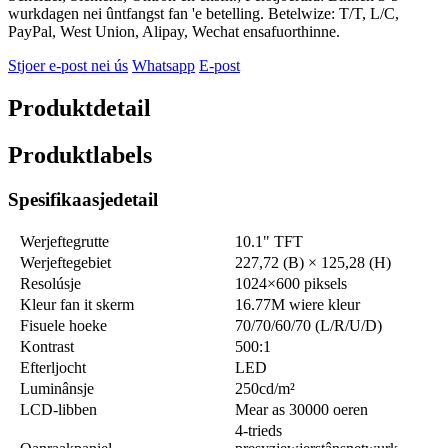
wurkdagen nei ûntfangst fan 'e betelling. Betelwize: T/T, L/C,
PayPal, West Union, Alipay, Wechat ensafuorthinne.
Stjoer e-post nei ús
Whatsapp
E-post
Produktdetail
Produktlabels
Spesifikaasjedetail
Werjeftegrutte
10.1" TFT
Werjeftegebiet
227,72 (B) × 125,28 (H)
Resolúsje
1024×600 piksels
Kleur fan it skerm
16.77M wiere kleur
Fisuele hoeke
70/70/60/70 (L/R/U/D)
Kontrast
500:1
Efterljocht
LED
Luminânsje
250cd/m²
LCD-libben
Mear as 30000 oeren
4-trieds