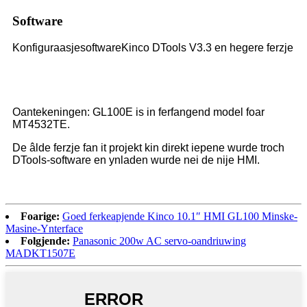
Software
Konfiguraasjesoftware
Kinco DTools V3.3 en hegere ferzje
Oantekeningen: GL100E is in ferfangend model foar
MT4532TE.
De âlde ferzje fan it projekt kin direkt iepene wurde troch
DTools-software en ynladen wurde nei de nije HMI.
Foarige:
Goed ferkeapjende Kinco 10.1″ HMI GL100 Minske-
Masine-Ynterface
Folgjende:
Panasonic 200w AC servo-oandriuwing
MADKT1507E