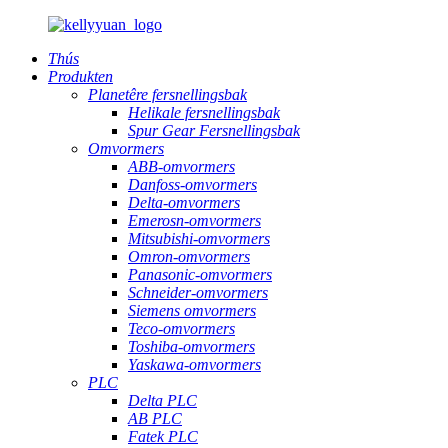
Thús
Produkten
Planetêre fersnellingsbak
Helikale fersnellingsbak
Spur Gear Fersnellingsbak
Omvormers
ABB-omvormers
Danfoss-omvormers
Delta-omvormers
Emerosn-omvormers
Mitsubishi-omvormers
Omron-omvormers
Panasonic-omvormers
Schneider-omvormers
Siemens omvormers
Teco-omvormers
Toshiba-omvormers
Yaskawa-omvormers
PLC
Delta PLC
AB PLC
Fatek PLC