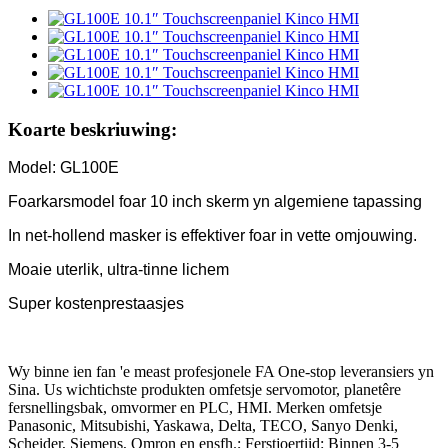
Koarte beskriuwing:
Model: GL100E
Foarkarsmodel foar 10 inch skerm yn algemiene tapassing
In net-hollend masker is effektiver foar in vette omjouwing.
Moaie uterlik, ultra-tinne lichem
Super kostenprestaasjes
Wy binne ien fan 'e meast profesjonele FA One-stop leveransiers yn
Sina. Us wichtichste produkten omfetsje servomotor, planetêre
fersnellingsbak, omvormer en PLC, HMI. Merken omfetsje
Panasonic, Mitsubishi, Yaskawa, Delta, TECO, Sanyo Denki,
Scheider, Siemens, Omron en ensfh.; Ferstjoertiid: Binnen 3-5