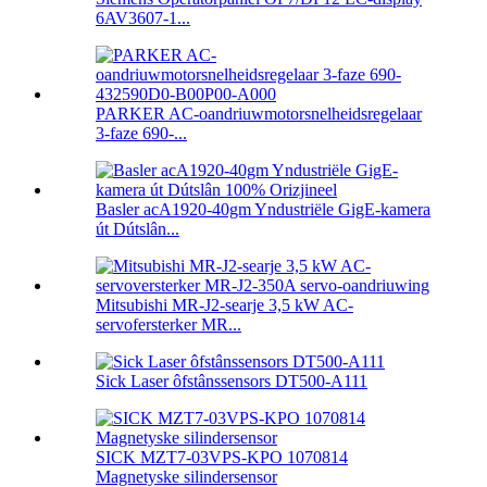
6AV3607-1...
PARKER AC-oandriuwmotorsnelheidsregelaar
3-faze 690-...
Basler acA1920-40gm Yndustriële GigE-kamera
út Dútslân...
Mitsubishi MR-J2-searje 3,5 kW AC-
servofersterker MR...
Sick Laser ôfstânssensors DT500-A111
SICK MZT7-03VPS-KPO 1070814
Magnetyske silindersensor