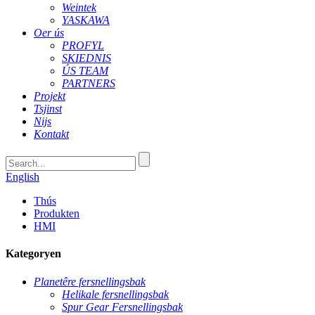
Weintek
YASKAWA
Oer ús
PROFYL
SKIEDNIS
ÚS TEAM
PARTNERS
Projekt
Tsjinst
Nijs
Kontakt
English
Thús
Produkten
HMI
Kategoryen
Planetêre fersnellingsbak
Helikale fersnellingsbak
Spur Gear Fersnellingsbak