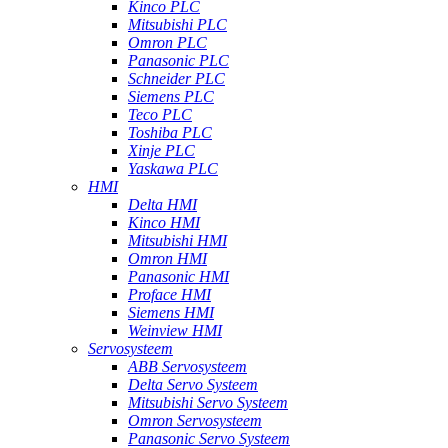
Kinco PLC
Mitsubishi PLC
Omron PLC
Panasonic PLC
Schneider PLC
Siemens PLC
Teco PLC
Toshiba PLC
Xinje PLC
Yaskawa PLC
HMI
Delta HMI
Kinco HMI
Mitsubishi HMI
Omron HMI
Panasonic HMI
Proface HMI
Siemens HMI
Weinview HMI
Servosysteem
ABB Servosysteem
Delta Servo Systeem
Mitsubishi Servo Systeem
Omron Servosysteem
Panasonic Servo Systeem