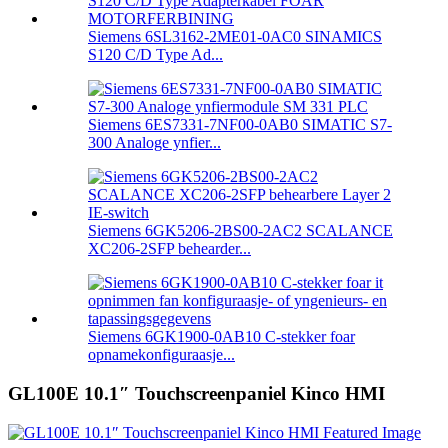
Siemens 6SL3162-2ME01-0AC0 SINAMICS
S120 C/D Type Ad...
Siemens 6ES7331-7NF00-0AB0 SIMATIC S7-
300 Analoge ynfier...
Siemens 6GK5206-2BS00-2AC2 SCALANCE
XC206-2SFP behearder...
Siemens 6GK1900-0AB10 C-stekker foar
opnamekonfiguraasje...
GL100E 10.1″ Touchscreenpaniel Kinco HMI