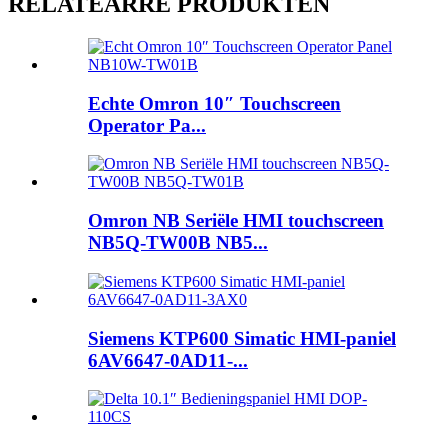
RELATEARRE PRODUKTEN
Echte Omron 10″ Touchscreen
Operator Pa...
Omron NB Seriële HMI touchscreen
NB5Q-TW00B NB5...
Siemens KTP600 Simatic HMI-paniel
6AV6647-0AD11-...