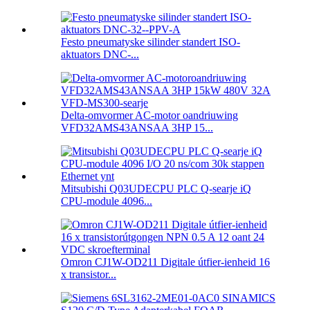
Festo pneumatyske silinder standert ISO-
aktuators DNC-...
Delta-omvormer AC-motor oandriuwing
VFD32AMS43ANSAA 3HP 15...
Mitsubishi Q03UDECPU PLC Q-searje iQ
CPU-module 4096...
Omron CJ1W-OD211 Digitale útfier-ienheid 16
x transistor...