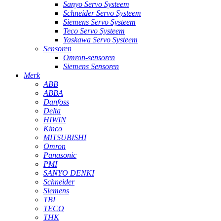
Sanyo Servo Systeem
Schneider Servo Systeem
Siemens Servo Systeem
Teco Servo Systeem
Yaskawa Servo Systeem
Sensoren
Omron-sensoren
Siemens Sensoren
Merk
ABB
ABBA
Danfoss
Delta
HIWIN
Kinco
MITSUBISHI
Omron
Panasonic
PMI
SANYO DENKI
Schneider
Siemens
TBI
TECO
THK