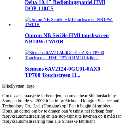
Delta 10.1″ Bedieningspaniel HMI
DOP-110CS
Omron NB Seriële HMI touchscreen
NB10W-TW01B
Siemens 6AV2124-0GC01-0AX0
TP700 Touchscreen H...
Om dizze situaasje te ferbetterjen, naam de hear Shi ûntslach by
Sany en boude yn 2002 it bedriuw Sichuan Hongjun Science and
Technology Co,. Ltd. (Hongjun) op! Fan it begjin ôf stribbet
Hongjun dernei om by te dragen oan 'e tsjinst nei ferkeap foar
fabryksautomatisearring en ien-stop-tsjinst te leverjen op it mêd fan
fabryksautomatisearring foar alle Sineeske fabriken!