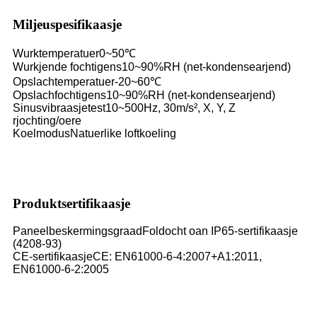
Miljeuspesifikaasje
Wurktemperatuer
0~50℃
Wurkjende fochtigens
10~90%RH (net-kondensearjend)
Opslachtemperatuer
-20~60℃
Opslachfochtigens
10~90%RH (net-kondensearjend)
Sinusvibraasjetest
10~500Hz, 30m/s², X, Y, Z
rjochting/oere
Koelmodus
Natuerlike loftkoeling
Produktsertifikaasje
Paneelbeskermingsgraad
Foldocht oan IP65-sertifikaasje
(4208-93)
CE-sertifikaasje
CE: EN61000-6-4:2007+A1:2011,
EN61000-6-2:2005