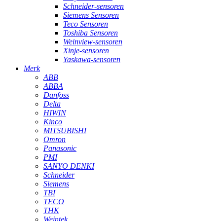
Schneider-sensoren
Siemens Sensoren
Teco Sensoren
Toshiba Sensoren
Weinview-sensoren
Xinje-sensoren
Yaskawa-sensoren
Merk
ABB
ABBA
Danfoss
Delta
HIWIN
Kinco
MITSUBISHI
Omron
Panasonic
PMI
SANYO DENKI
Schneider
Siemens
TBI
TECO
THK
Weintek