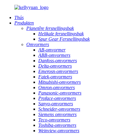
Thús
Produkten
Planetêre fersnellingsbak
Helikale fersnellingsbak
Spur Gear Fersnellingsbak
Omvormers
AB-omvormer
ABB-omvormers
Danfoss-omvormers
Delta-omvormers
Emerosn-omvormers
Fatek-omvormers
Mitsubishi-omvormers
Omron-omvormers
Panasonic-omvormers
Proface-omvormers
Sanyo-omvormers
Schneider-omvormers
Siemens omvormers
Teco-omvormers
Toshiba-omvormers
Weinview-omvormers