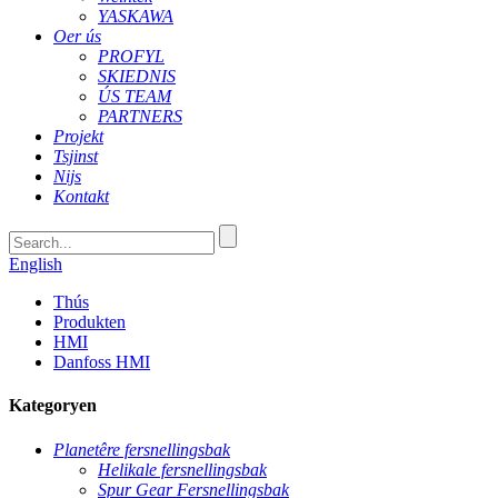
YASKAWA
Oer ús
PROFYL
SKIEDNIS
ÚS TEAM
PARTNERS
Projekt
Tsjinst
Nijs
Kontakt
English
Thús
Produkten
HMI
Danfoss HMI
Kategoryen
Planetêre fersnellingsbak
Helikale fersnellingsbak
Spur Gear Fersnellingsbak