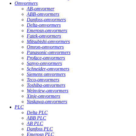
Omvormers
AB-omvormer
ABB-omvormers
Danfoss-omvormers
Delta-omvormers
Emerosn-omvormers
Fatek-omvormers
Mitsubishi-omvormers
Omron-omvormers
Panasonic-omvormers
Proface-omvormers
Sanyo-omvormers
Schneider-omvormers
Siemens omvormers
Teco-omvormers
Toshiba-omvormers
Weinview-omvormers
Xinje-omvormers
Yaskawa-omvormers
PLC
Delta PLC
ABB PLC
AB PLC
Danfoss PLC
Emerosn PLC