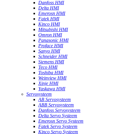
Danfoss HMI
Delta HMI
Emerosn HMI
Fatek HMI
Kinco HMI
Mitsubishi HMI
Omron HMI
Panasonic HMI
Proface HMI
Sanyo HMI
Schneider HMI
Siemens HMI
Teco HMI
Toshiba HMI
Weinview HMI
Xinje HMI
Yaskawa HMI
Servosysteem
AB Servosysteem
ABB Servosysteem
Danfoss Servosysteem
Delta Servo Systeem
Emerosn Servo Systeem
Fatek Servo Systeem
Kinco Servo Systeem