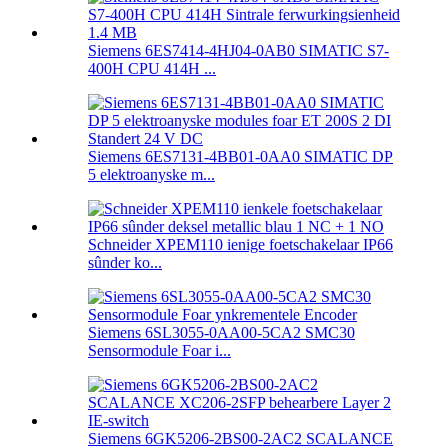
Siemens 6ES7414-4HJ04-0AB0 SIMATIC S7-
400H CPU 414H ...
Siemens 6ES7131-4BB01-0AA0 SIMATIC DP
5 elektroanyske m...
Schneider XPEM110 ienige foetschakelaar IP66
sûnder ko...
Siemens 6SL3055-0AA00-5CA2 SMC30
Sensormodule Foar i...
Siemens 6GK5206-2BS00-2AC2 SCALANCE