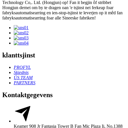
Technology Co,. Ltd. (Hongjun) op! Fan it begjin ôf stribbet
Hongjun dernei om by te dragen oan 'e tsjinst nei ferkeap foar
fabryksautomatisearring en ien-stop-tsjinst te leverjen op it mêd fan
fabryksautomatisearring foar alle Sineeske fabriken!
klanttsjinst
PROFYL
Skiednis
ÚS TEAM
PARTNERS
Kontaktgegevens
Keamer 908 Jr Fantasia Tower B Fan Mic Plaza Ii, No.1388