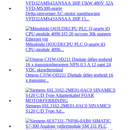
Delta-omvormer AC-motor oandriuwing
VFD32AMS43ANSAA 3HP 15...
Mitsubishi Q03UDECPU PLC Q-searje iQ
CPU-module 4096...
Omron CJ1W-OD211 Digitale útfier-ienheid 16
x transistor...
Siemens 6SL3162-2ME01-0AC0 SINAMICS
S120 C/D Type Ad...