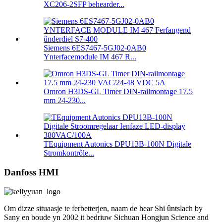
XC206-2SFP behearder...
Siemens 6ES7467-5GJ02-0AB0
Ynterfacemodule IM 467 R...
Omron H3DS-GL Timer DIN-railmontage 17.5
mm 24-230...
TEquipment Autonics DPU13B-100N Digitale
Stromkontrôle...
Danfoss HMI
Om dizze situaasje te ferbetterjen, naam de hear Shi ûntslach by
Sany en boude yn 2002 it bedriuw Sichuan Hongjun Science and