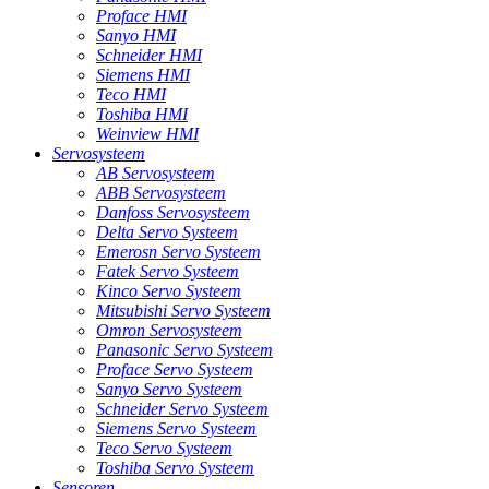
Proface HMI
Sanyo HMI
Schneider HMI
Siemens HMI
Teco HMI
Toshiba HMI
Weinview HMI
Servosysteem
AB Servosysteem
ABB Servosysteem
Danfoss Servosysteem
Delta Servo Systeem
Emerosn Servo Systeem
Fatek Servo Systeem
Kinco Servo Systeem
Mitsubishi Servo Systeem
Omron Servosysteem
Panasonic Servo Systeem
Proface Servo Systeem
Sanyo Servo Systeem
Schneider Servo Systeem
Siemens Servo Systeem
Teco Servo Systeem
Toshiba Servo Systeem
Sensoren